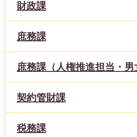
財政課
庶務課
庶務課（人権推進担当・男
契約管財課
税務課