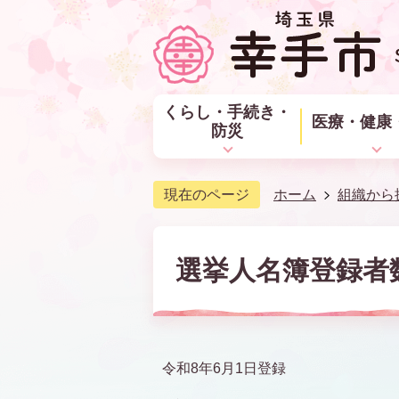
くらし・手続き・
医療・健康
防災
現在のページ
ホーム
組織から
選挙人名簿登録者
令和8年6月1日登録