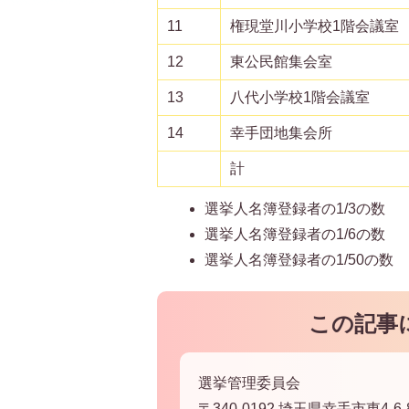
11
権現堂川小学校1階会議室
12
東公民館集会室
13
八代小学校1階会議室
14
幸手団地集会所
計
選挙人名簿登録者の1/3の数 1
選挙人名簿登録者の1/6の数 6
選挙人名簿登録者の1/50の数
この記事
選挙管理委員会
〒340-0192 埼玉県幸手市東4-6-