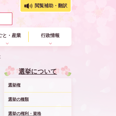
閲覧補助・翻訳
ごと・産業
行政情報
数
選挙について
選挙権
選挙の種類
選挙の権利・資格