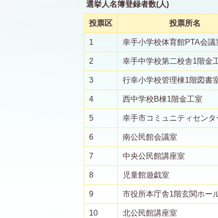
選挙人名簿登録者数(人)
投票区
投票所名
1
幸手小学校体育館PTA会議
2
幸手中学校第二校舎1階金
3
行幸小学校管理棟1階図書
4
西中学校B棟1階金工室
5
幸手市コミュニティセンタ
6
南公民館会議室
7
中央公民館講座室
8
児童館遊戯室
9
市役所本庁舎1階玄関ホー
10
北公民館講座室