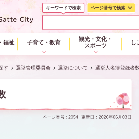
キーワードで検索
ページ番号で検索
キ
ー
ワ
ー
観光・文化・
・福祉
子育て・教育
し
ド
スポーツ
で
検
索
探す
選挙管理委員会
選挙について
選挙人名簿登録者
数
ページ番号 :
2054
更新日：2026年06月03日