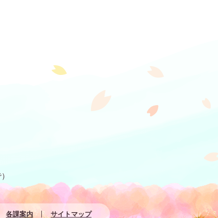
で）
各課案内
サイトマップ