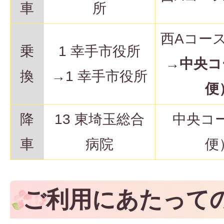
車
所
西Aコー
乗
1 幸手市役所
→
中央コ
換
→1 幸手市役所
便
降
13 東埼玉総合
中央コ
車
病院
便
ご利用にあたって