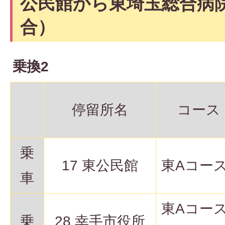
公民館から東埼玉総合病
合）
乗換2
停留所名
コース
乗
17 東公民館
東Aコー
車
東Aコー
乗
28 幸手市役所