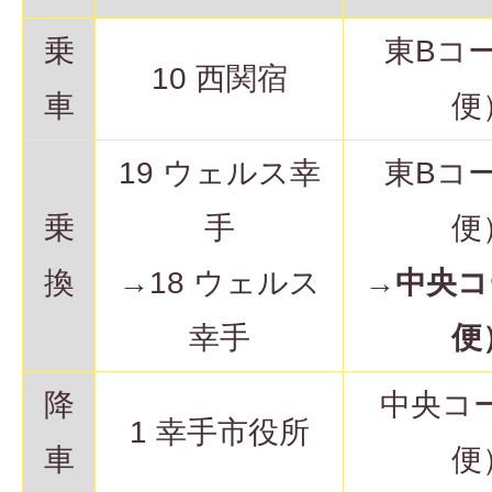
乗
東Bコ
10 西関宿
車
便
19 ウェルス幸
東Bコ
乗
手
便
換
→18 ウェルス
→
中央コ
幸手
便
降
中央コ
1 幸手市役所
車
便