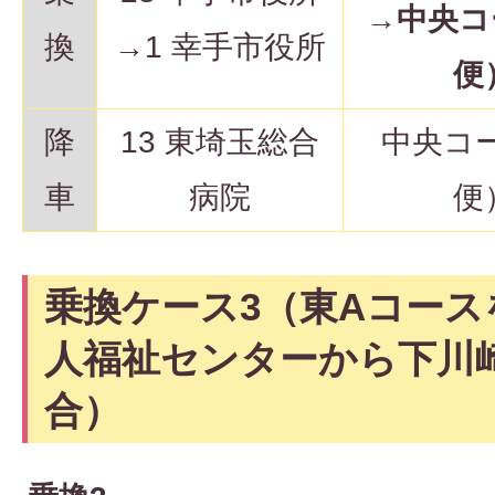
→
中央コ
換
→1 幸手市役所
便
降
13 東埼玉総合
中央コ
車
病院
便
乗換ケース3（東Aコース
人福祉センターから下川
合）