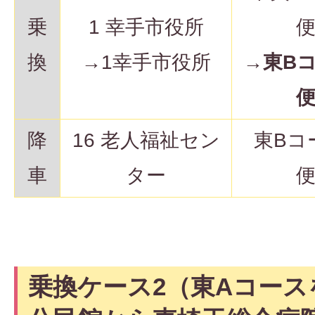
乗
1 幸手市役所
換
→1幸手市役所
→
東B
降
16 老人福祉セン
東Bコ
車
ター
乗換ケース2（東Aコース