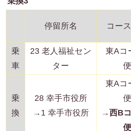
乗換3
停留所名
コー
乗
23 老人福祉セン
東Aコ
車
ター
東Aコ
乗
28 幸手市役所
換
→1 幸手市役所
→
西B