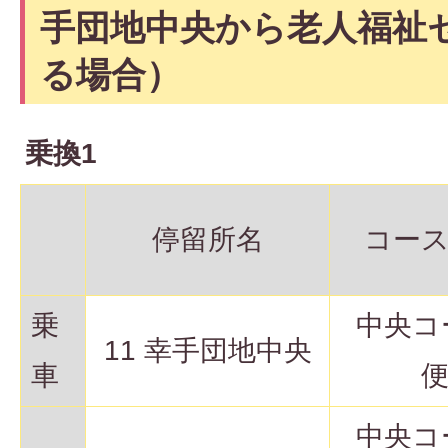
手団地中央から老人福祉
る場合）
乗換1
停留所名
コー
乗
中央コ
11 幸手団地中央
車
中央コ