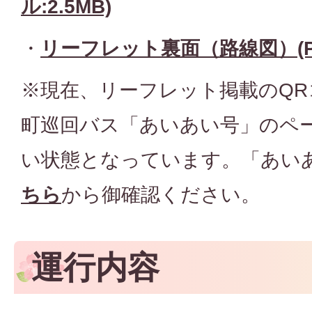
ル:2.5MB)
・
リーフレット裏面（路線図）(PD
※現在、リーフレット掲載のQ
町巡回バス「あいあい号」のペ
い状態となっています。「あい
ちら
から御確認ください。
運行内容