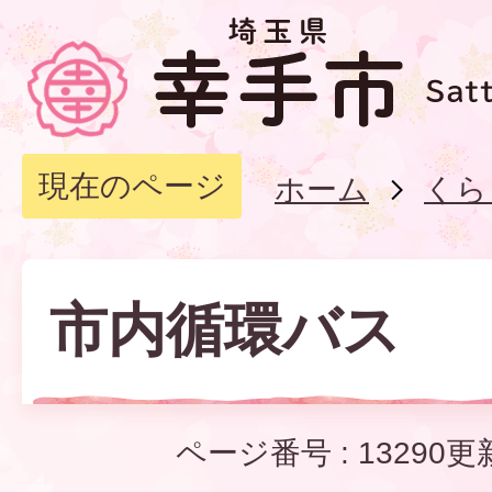
現在のページ
ホーム
くら
市内循環バス
ページ番号 :
13290
更