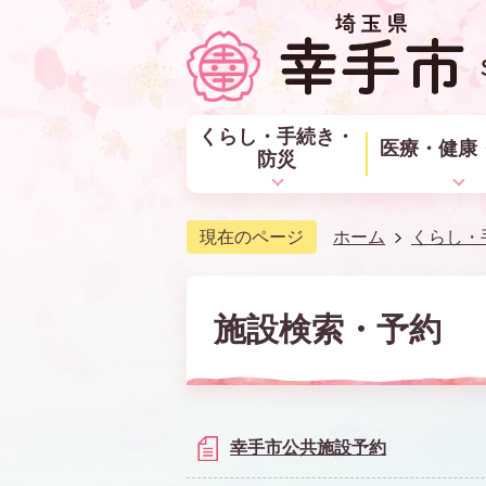
くらし・手続き・
医療・健康
防災
現在のページ
ホーム
くらし・
施設検索・予約
幸手市公共施設予約