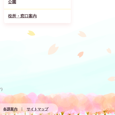
公園
役所・窓口案内
で）
各課案内
サイトマップ