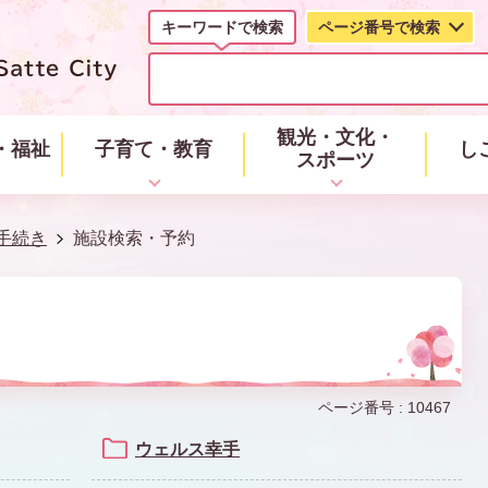
キーワードで検索
ページ番号で検索
キ
ー
ワ
ー
観光・文化・
・福祉
子育て・教育
し
ド
スポーツ
で
検
索
手続き
施設検索・予約
ページ番号 :
10467
ウェルス幸手