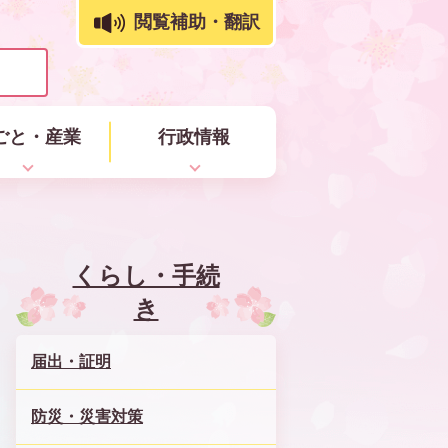
閲覧補助・翻訳
ごと・産業
行政情報
くらし・手続
き
届出・証明
防災・災害対策