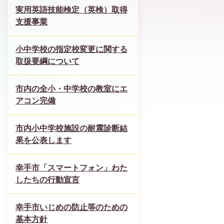
実用英語技能検定（英検）取得
支援事業
小中学校の指定校変更に関する
取扱要綱について
市内の全小・中学校の教室にエ
アコン完備
市内小中学校施設の耐震診断結
果を公表します
幸手市「スマートフォン」わた
したちの行動宣言
幸手市いじめの防止等のための
基本方針