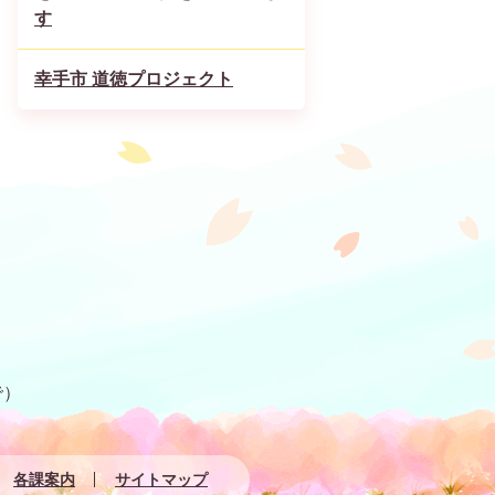
す
幸手市 道徳プロジェクト
で）
各課案内
サイトマップ