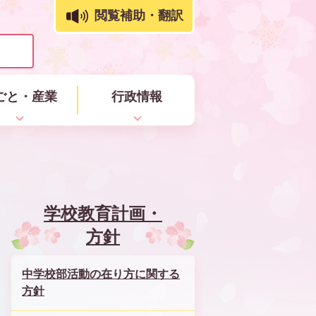
閲覧補助・翻訳
ごと・産業
行政情報
学校教育計画・
方針
中学校部活動の在り方に関する
方針