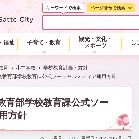
キーワードで検索
ページ番号で検索
キ
ー
ワ
ー
観光・文化・
・福祉
子育て・教育
し
ド
スポーツ
で
検
索
教育
小中学校
学校教育計画・方針
会教育部学校教育課公式ソーシャルメディア運用方針
教育部学校教育課公式ソー
用方針
ページ番号 :
12970
更新日：2022年07月20日