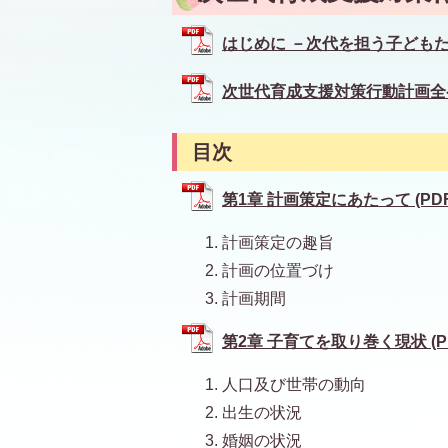
はじめに －次代を担う子どもたちの
次世代育成支援対策行動計画全ページ
目次
第1章 計画策定にあたって (PDFフ
計画策定の趣旨
計画の位置づけ
計画期間
第2章 子育てを取り巻く現状 (PDF
人口及び世帯の動向
出生の状況
婚姻の状況