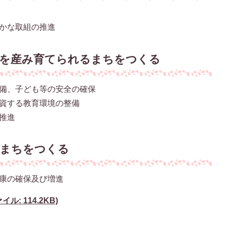
かな取組の推進
もを産み育てられるまちをつくる
備、子ども等の安全の確保
資する教育環境の整備
推進
むまちをつくる
康の確保及び増進
ル: 114.2KB)