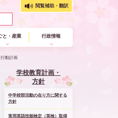
閲覧補助・翻訳
ごと・産業
行政情報
策行動計画
学校教育計画・
方針
中学校部活動の在り方に関する
方針
実用英語技能検定（英検）取得