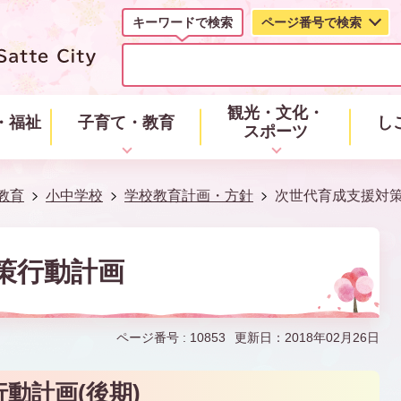
キーワードで検索
ページ番号で検索
キ
ー
ワ
ー
観光・文化・
・福祉
子育て・教育
し
ド
スポーツ
で
検
索
教育
小中学校
学校教育計画・方針
次世代育成支援対
策行動計画
ページ番号 :
10853
更新日：2018年02月26日
動計画(後期)