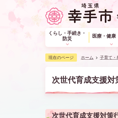
くらし・手続き・
医療・健康
防災
現在のページ
ホーム
子育て・
次世代育成支援対
次世代育成支援対策行