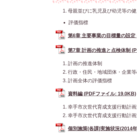
母親並びに乳児及び幼児等の健
評価指標
第6章 主要事業の目標量の設定 (P
第7章 計画の推進と点検体制 (PDF
計画の推進体制
行政・住民・地域団体・企業等
計画全体の評価指標
資料編 (PDFファイル: 19.0KB)
幸手市次世代育成支援行動計画
幸手市次世代育成支援行動計画
個別施策(各課)実施状況(2014年7月