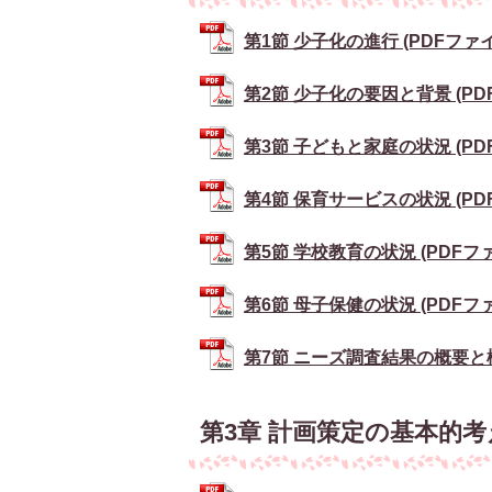
第1節 少子化の進行 (PDFファイル:
第2節 少子化の要因と背景 (PDFフ
第3節 子どもと家庭の状況 (PDFフ
第4節 保育サービスの状況 (PDFフ
第5節 学校教育の状況 (PDFファイ
第6節 母子保健の状況 (PDFファイ
第7節 ニーズ調査結果の概要と検討課
第3章 計画策定の基本的考