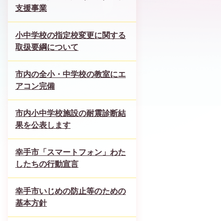
支援事業
小中学校の指定校変更に関する
取扱要綱について
市内の全小・中学校の教室にエ
アコン完備
市内小中学校施設の耐震診断結
果を公表します
幸手市「スマートフォン」わた
したちの行動宣言
幸手市いじめの防止等のための
基本方針