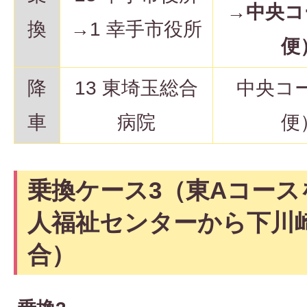
→
中央コ
換
→1 幸手市役所
便
降
13 東埼玉総合
中央コ
車
病院
便
乗換ケース3（東Aコース
人福祉センターから下川
合）