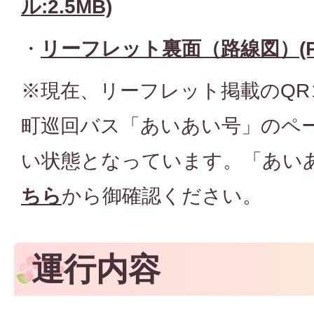
ル:2.5MB)
・
リーフレット裏面（路線図）(PD
※現在、リーフレット掲載のQ
町巡回バス「あいあい号」のペ
い状態となっています。「あい
ちら
から御確認ください。
運行内容