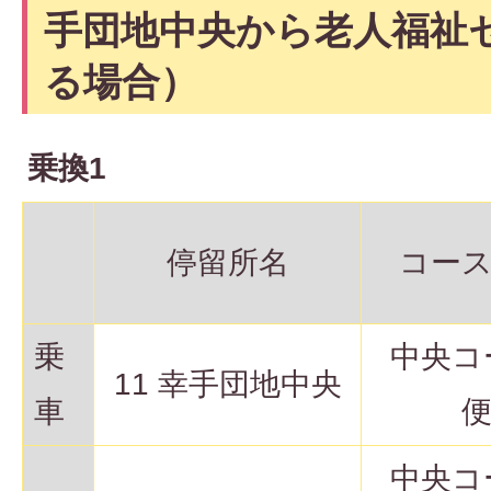
手団地中央から老人福祉
る場合）
乗換1
停留所名
コー
乗
中央コ
11 幸手団地中央
車
中央コ