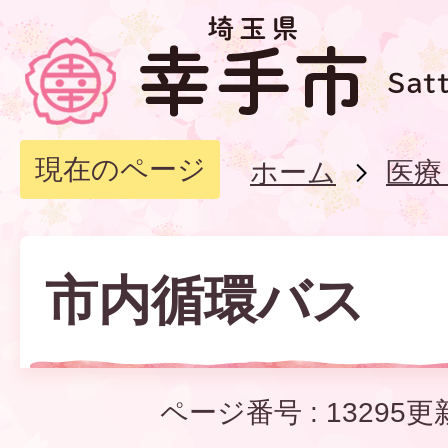
現在のページ
ホーム
医療
市内循環バス
ページ番号 :
13295
更