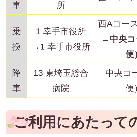
車
所
西Aコー
乗
1 幸手市役所
→
中央コ
換
→1 幸手市役所
便
降
13 東埼玉総合
中央コ
車
病院
便
ご利用にあたって