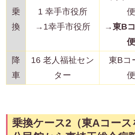
乗
1 幸手市役所
換
→1幸手市役所
→
東B
降
16 老人福祉セン
東Bコ
車
ター
乗換ケース2（東Aコース