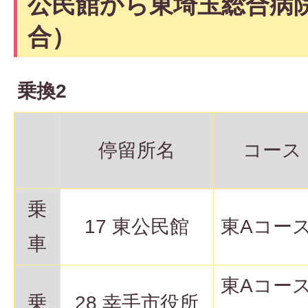
公民館から東埼玉総合病
合）
乗換2
停留所名
コース
乗
17 東公民館
東Aコー
車
東Aコー
乗
28 幸手市役所