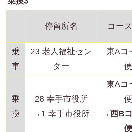
乗換3
停留所名
コー
乗
23 老人福祉セン
東Aコ
車
ター
東Aコ
乗
28 幸手市役所
換
→1 幸手市役所
→
西B