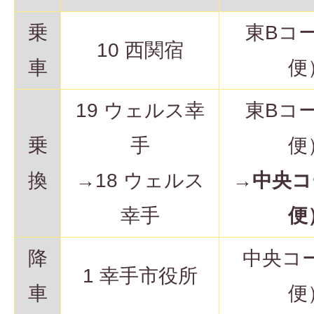
乗
東Bコ
10 西関宿
車
便
19 ウェルス幸
東Bコ
乗
手
便
換
→18 ウェルス
→
中央コ
幸手
便
降
中央コ
1 幸手市役所
車
便