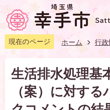
現在のページ
ホーム
行政
生活排水処理基
（案）に対する
クコメントの結