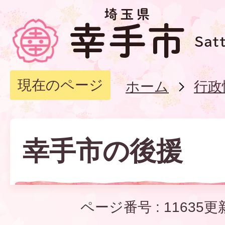
現在のページ
ホーム
行政
幸手市の後援
ページ番号 :
11635
更