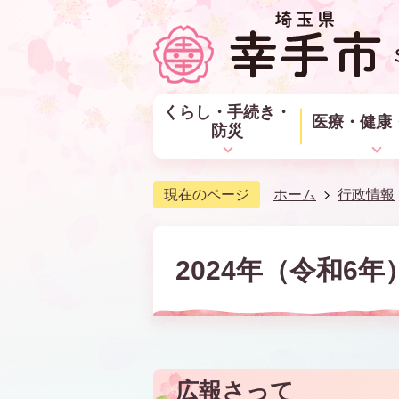
くらし・手続き・
医療・健康
防災
現在のページ
ホーム
行政情報
2024年（令和6
広報さって