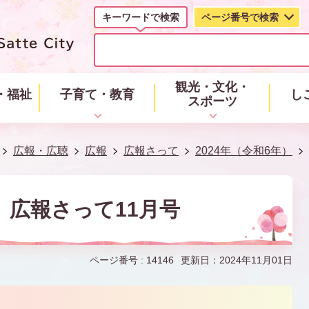
キーワードで検索
ページ番号で検索
キ
ー
ワ
ー
観光・文化・
・福祉
子育て・教育
し
ド
スポーツ
で
検
索
広報・広聴
広報
広報さって
2024年（令和6年）
年）広報さって11月号
ページ番号 :
14146
更新日：2024年11月01日