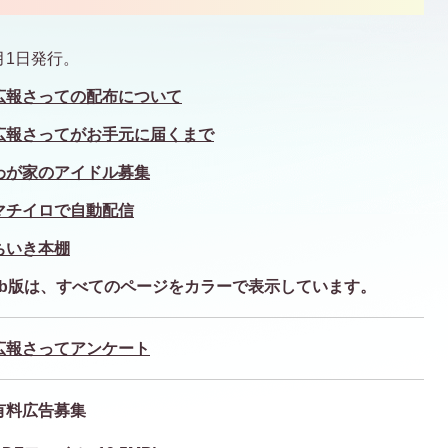
月1日発行。
広報さっての配布について
広報さってがお手元に届くまで
わが家のアイドル募集
マチイロで自動配信
ちいき本棚
eb版は、すべてのページを
カラーで表示しています。
広報さってアンケート
有料広告募集