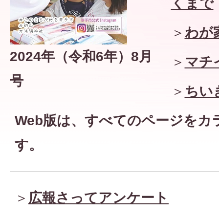
くまで
＞
わが
2024年（令和6年）8月
＞
マチ
号
＞
ちい
Web版は、すべてのページを
カ
す。
＞
広報さってアンケート