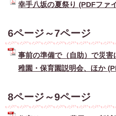
幸手八坂の夏祭り (PDFファイル:
6ページ～7ページ
事前の準備で（自助）で災害
稚園・保育園説明会、ほか (PDF
8ページ～9ページ