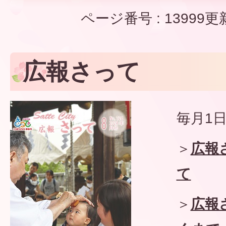
ページ番号 :
13999
更
広報さって
毎月1
＞
広報
て
＞
広報