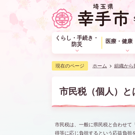
くらし・手続き・
医療・健康
防災
現在のページ
ホーム
組織から
市民税（個人）と
市民税は、一般に県民税と合わせて
得等に応じ負担するという応益負担