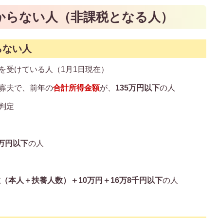
からない人（非課税となる人）
らない
人
助を受けている人（1月1日現在）
は寡夫で、前年の
合計所得金額
が、
135万円以下
の人
を判定
0万円以下
の人
数（本人＋扶養人数）＋10万円＋16万8千円以下
の人