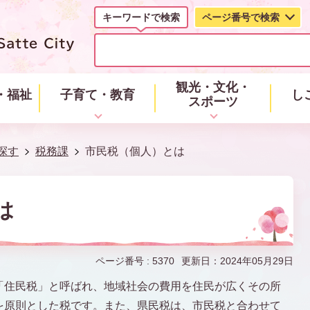
キーワードで検索
ページ番号で検索
キ
ー
ワ
ー
観光・文化・
・福祉
子育て・教育
し
ド
スポーツ
で
検
索
探す
税務課
市民税（個人）とは
は
ページ番号 :
5370
更新日：2024年05月29日
「住民税」と呼ばれ、地域社会の費用を住民が広くその所
を原則とした税です。また、県民税は、市民税と合わせて