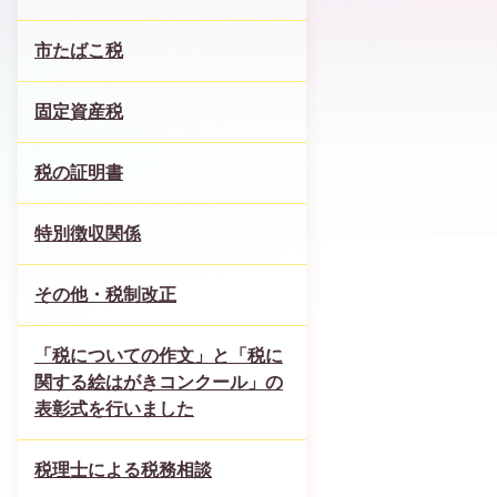
市たばこ税
固定資産税
税の証明書
特別徴収関係
その他・税制改正
「税についての作文」と「税に
関する絵はがきコンクール」の
表彰式を行いました
税理士による税務相談