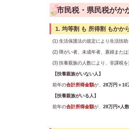
市民税・県民税がか
1. 均等割 も 所得割 もかか
(1) 生活保護法の規定により生活扶
(2) 障がい者、未成年者、寡婦また
(3) 扶養親族の人数により、非課税
【扶養親族がいない人】
前年の
合計所得金額
が、
28万円＋1
【扶養親族がいる人】
前年の
合計所得金額
が、
28万円×人