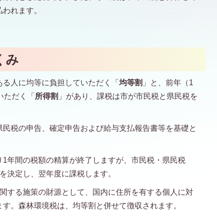
払われます。
くみ
ある人に均等に負担していただく「
均等割
」と、前年（1
いただく「
所得割
」があり、課税は市が市民税と県民税を
県民税の申告、確定申告および給与支払報告書等を基礎と
り1年間の税額の精算が終了しますが、市民税・県民税
額を決定し、翌年度に課税します。
に関する施策の財源として、国内に住所を有する個人に対
ます。森林環境税は、均等割と併せて徴収されます。