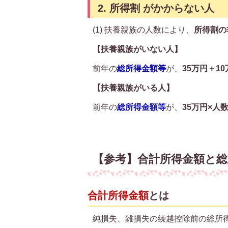
2. 所得割 がかからない人
(1) 扶養親族の人数により、
所得割の
【扶養親族がいない人】
前年の
総所得金額等
が、
35万円＋1
【扶養親族がいる人】
前年の
総所得金額等
が、
35万円×人
【参考】合計所得金額と総
合計所得金額
とは
純損失、雑損失の繰越控除前の総所