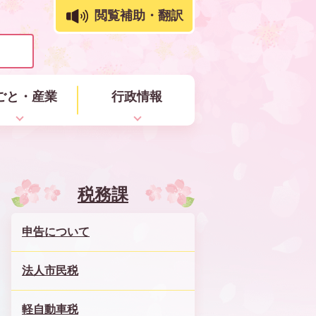
閲覧補助・翻訳
ごと・産業
行政情報
税務課
申告について
法人市民税
軽自動車税