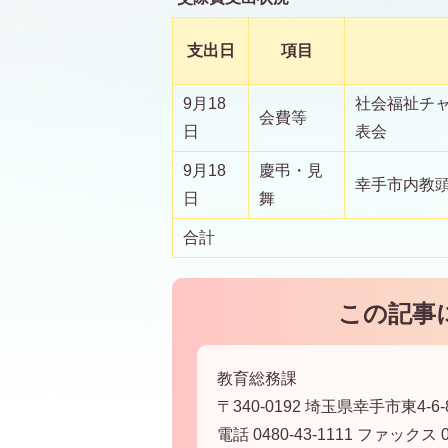
支出日
項目
9月18
社会福祉チャ
会費等
日
表会
9月18
慶弔・見
幸手市内教頭
日
舞
合計
この記事
教育総務課
〒340-0192 埼玉県幸手市東4-6-
電話 0480-43-1111 ファックス 04