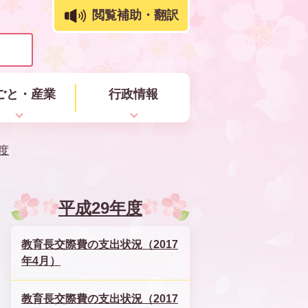
閲覧補助・翻訳
ごと・産業
行政情報
度
平成29年度
教育長交際費の支出状況（2017
年4月）
教育長交際費の支出状況（2017