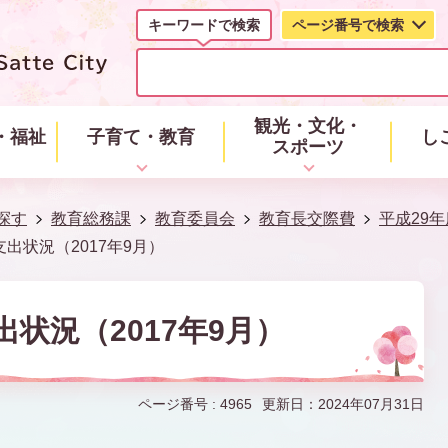
キーワードで検索
ページ番号で検索
キ
ー
ワ
ー
観光・文化・
・福祉
子育て・教育
し
ド
スポーツ
で
検
索
探す
教育総務課
教育委員会
教育長交際費
平成29年
出状況（2017年9月）
状況（2017年9月）
ページ番号 :
4965
更新日：2024年07月31日