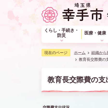
くらし・手続き・
医療・健康
防災
現在のページ
ホーム
組織から
教育長交際費の支
教育長交際費の支出
交際費支出状況