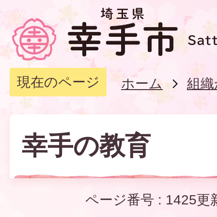
現在のページ
ホーム
組織
幸手の教育
ページ番号 :
1425
更