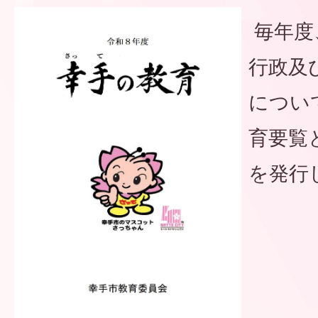
毎年度
行政及
につい
育要覧
を発行