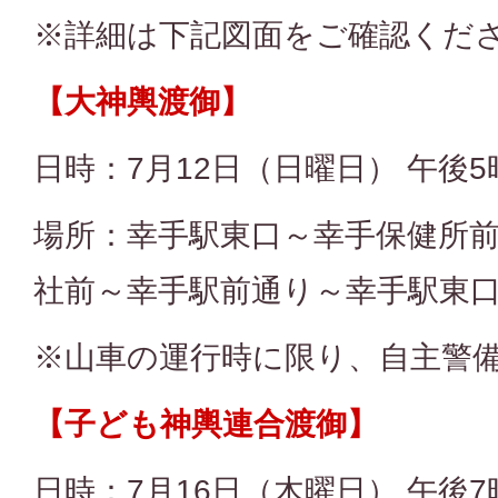
※詳細は下記図面をご確認くだ
【大神輿渡御】
日時：7月12日（日曜日） 午後5
場所：幸手駅東口～幸手保健所
社前～幸手駅前通り～幸手駅東
※山車の運行時に限り、自主警
【子ども神輿連合渡御】
日時：7月16日（木曜日） 午後7