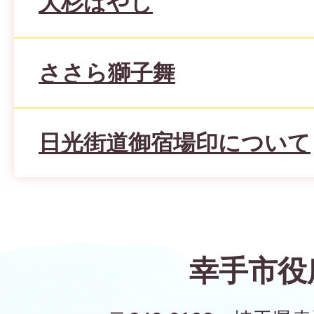
大杉ばやし
ささら獅子舞
日光街道御宿場印について
幸手市役