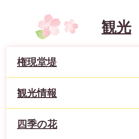
観光
権現堂堤
観光情報
四季の花