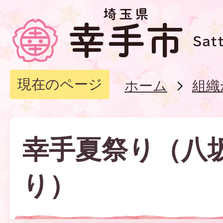
現在のページ
ホーム
組織
幸手夏祭り（八
り）