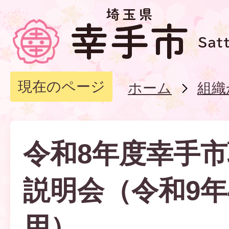
現在のページ
ホーム
組織
令和8年度幸手
説明会（令和9年
用）