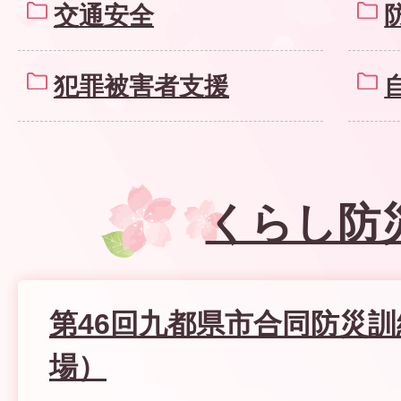
交通安全
犯罪被害者支援
くらし防
第46回九都県市合同防災
場）