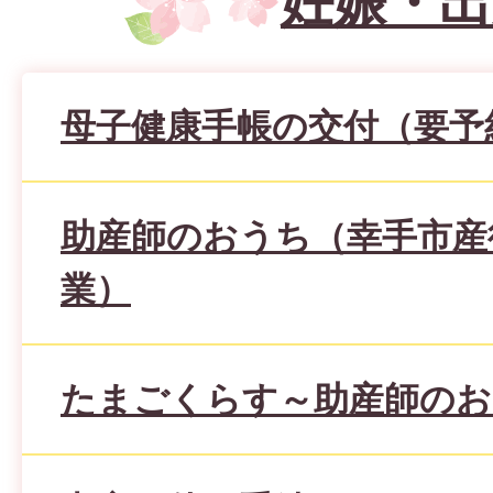
妊娠・出
母子健康手帳の交付（要予
助産師のおうち（幸手市産
業）
たまごくらす～助産師のお