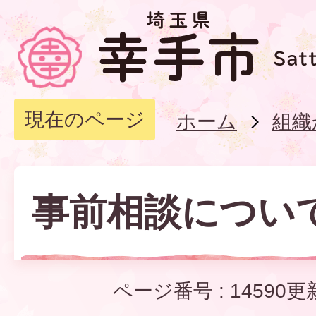
現在のページ
ホーム
組織
事前相談につい
ページ番号 :
14590
更