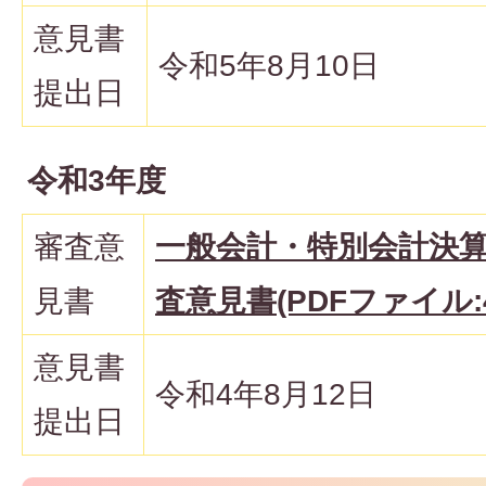
意見書
令和5年8月10日
提出日
令和3年度
審査意
一般会計・特別会計決
見書
査意見書(PDFファイル:48
意見書
令和4年8月12日
提出日