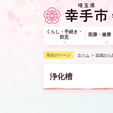
くらし・手続き・
医療・健康
防災
現在のページ
ホーム
組織から
浄化槽