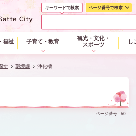
キーワードで検索
ページ番号で検索
キ
ー
ワ
ー
観光・文化・
・福祉
子育て・教育
し
ド
スポーツ
で
検
索
探す
環境課
浄化槽
ページ番号 :
50