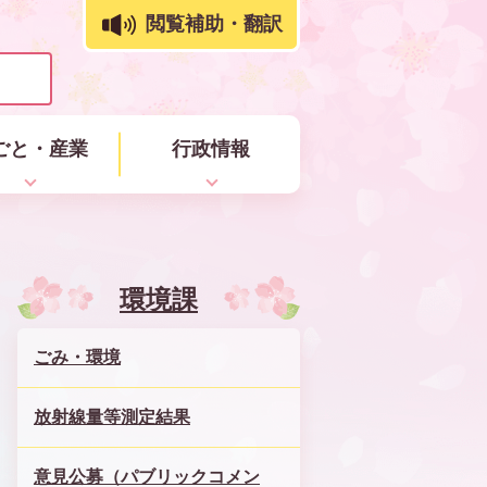
閲覧補助・翻訳
ごと・産業
行政情報
環境課
ごみ・環境
放射線量等測定結果
意見公募（パブリックコメン