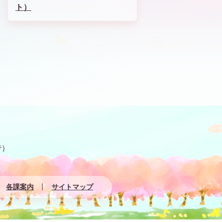
ト）
で）
各課案内
サイトマップ