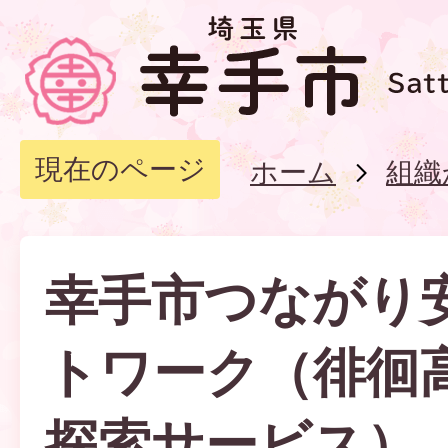
現在のページ
ホーム
組織
幸手市つながり
トワーク（徘徊
探索サービス）