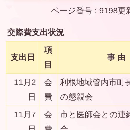
ページ番号 :
9198
更
交際費支出状況
項
支出日
事 由
目
11月2
会
利根地域管内市町
日
費
の懇親会
11月7
会
市と医師会との連
日
費
会