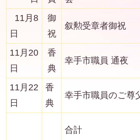
11月8
御
叙勲受章者御祝
日
祝
11月20
香
幸手市職員 通夜
日
典
11月22
香
幸手市職員のご尊父
日
典
合計