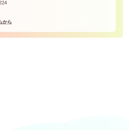
24
らから