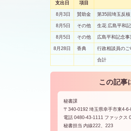
支出日
項目
8月3日
賛助金
第35回埼玉反
8月5日
その他
生花 広島平和
8月5日
その他
広島平和記念事
8月28日
香典
行政相談員のご
合計
この記事
秘書課
〒340-0192 埼玉県幸手市東4-6-
電話 0480-43-1111 ファックス 04
秘書担当 内線222、223