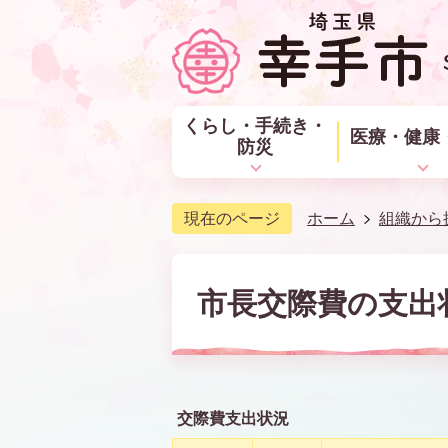
くらし・手続き・
医療・健康
防災
現在のページ
ホーム
組織から
市長交際費の支出状況
交際費支出状況