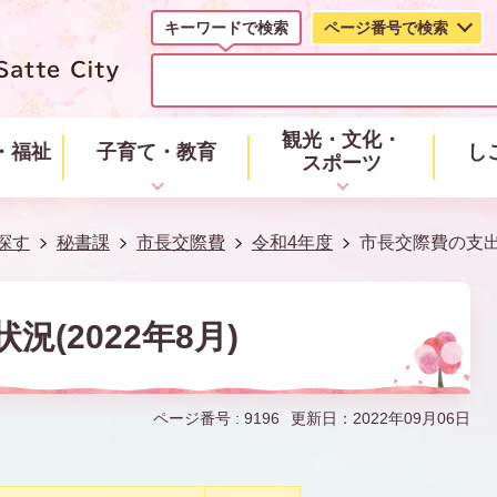
キーワードで検索
ページ番号で検索
キ
ー
ワ
ー
観光・文化・
・福祉
子育て・教育
し
ド
スポーツ
で
検
索
探す
秘書課
市長交際費
令和4年度
市長交際費の支出状
(2022年8月)
ページ番号 :
9196
更新日：2022年09月06日