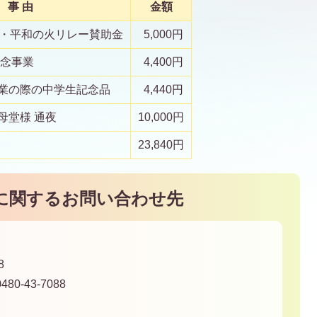
事 由
金額
核・平和の火リレー賛助金
5,000円
記念事業
4,400円
業の際の中学生記念品
4,440円
母堂様 通夜
10,000円
23,840円
に関するお問い合わせ先
8
80-43-7088