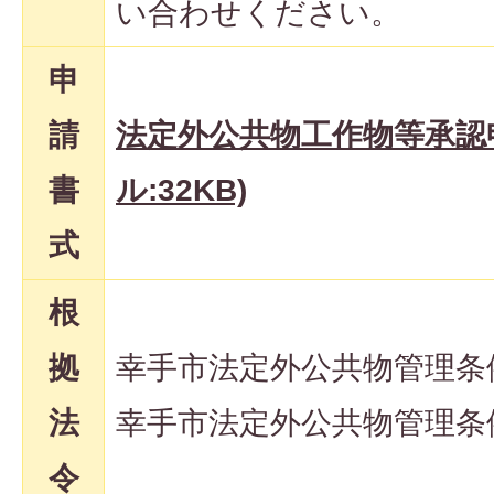
い合わせください。
申
請
法定外公共物工作物等承認申
書
ル:32KB)
式
根
拠
幸手市法定外公共物管理条
法
幸手市法定外公共物管理条
令