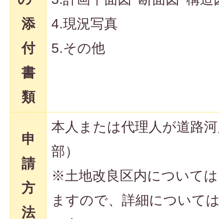
添
4.現況写真
付
5.その他
書
類
本人または代理人が道路河
申
部）
請
※土地改良区内については
方
ますので、詳細については
法