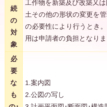
工作物を新築及び改築又は
続
土その他の形状の変更を管
の
の必要性により行うとき。
対
用は申請者の負担となりま
象
必
要
な
1.案内図
も
2.公図の写し
の･
3.計画平面図･断面図･構造