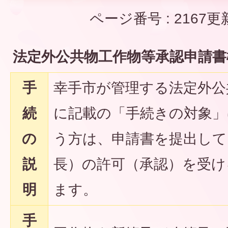
ページ番号 :
2167
更
法定外公共物工作物等承認申請書
手
幸手市が管理する法定外公
続
に記載の「手続きの対象」
の
う方は、申請書を提出して
説
長）の許可（承認）を受け
明
ます。
手