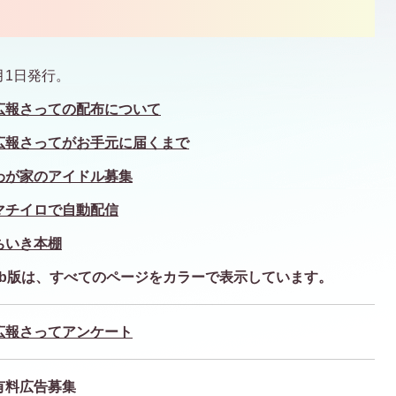
月1日発行。
広報さっての配布について
広報さってがお手元に届くまで
わが家のアイドル募集
マチイロで自動配信
ちいき本棚
eb版は、すべてのページを
カラーで表示しています。
広報さってアンケート
有料広告募集