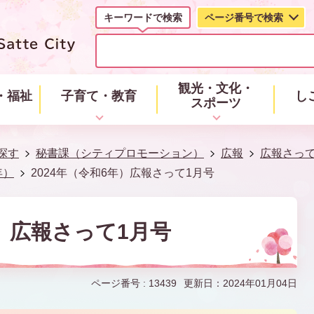
キーワードで検索
ページ番号で検索
キ
ー
ワ
ー
観光・文化・
・福祉
子育て・教育
し
ド
スポーツ
で
検
索
探す
秘書課（シティプロモーション）
広報
広報さっ
年）
2024年（令和6年）広報さって1月号
年）広報さって1月号
ページ番号 :
13439
更新日：2024年01月04日