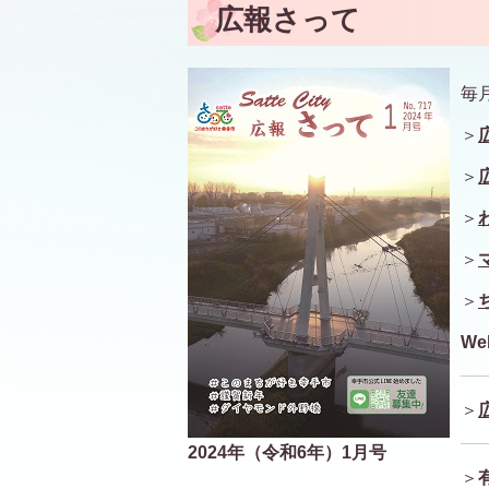
広報さって
毎
＞
＞
＞
＞
＞
W
＞
2024年（令和6年）1月号
＞