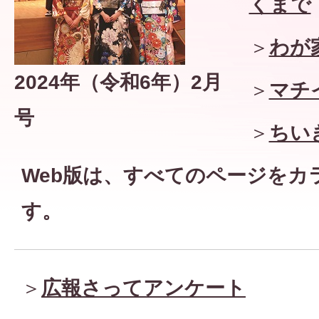
くまで
＞
わが
2024年（令和6年）2月
＞
マチ
号
＞
ちい
Web版は、すべてのページを
カ
す。
＞
広報さってアンケート