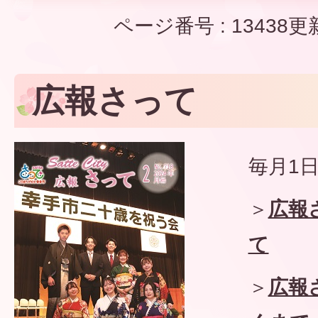
ページ番号 :
13438
更
広報さって
毎月1
＞
広報
て
＞
広報