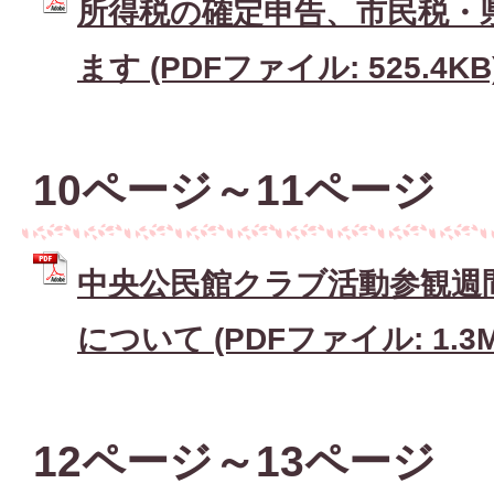
所得税の確定申告、市民税・
ます (PDFファイル: 525.4KB
10ページ～11ページ
中央公民館クラブ活動参観週
について (PDFファイル: 1.3M
12ページ～13ページ