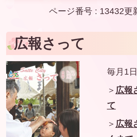
ページ番号 :
13432
更
広報さって
毎月1
＞
広報
て
＞
広報