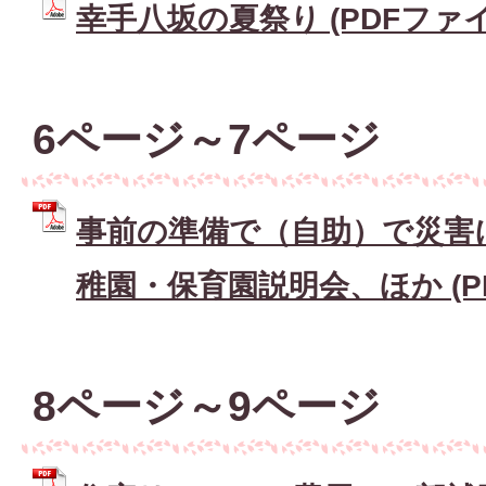
幸手八坂の夏祭り (PDFファイル:
6ページ～7ページ
事前の準備で（自助）で災害
稚園・保育園説明会、ほか (PDF
8ページ～9ページ