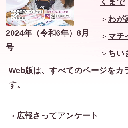
くまで
＞
わが
2024年（令和6年）8月
＞
マチ
号
＞
ちい
Web版は、すべてのページを
カ
す。
＞
広報さってアンケート