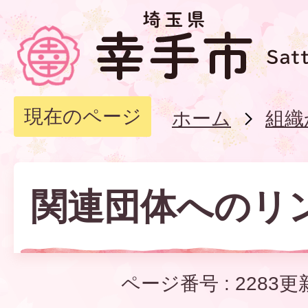
現在のページ
ホーム
組織
関連団体へのリ
ページ番号 :
2283
更