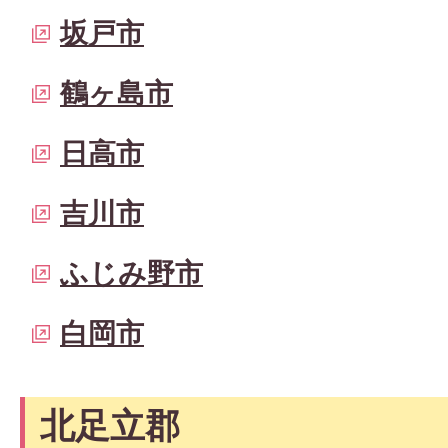
坂戸市
鶴ヶ島市
日高市
吉川市
ふじみ野市
白岡市
北足立郡