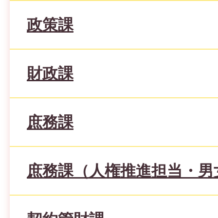
政策課
財政課
庶務課
庶務課（人権推進担当・男