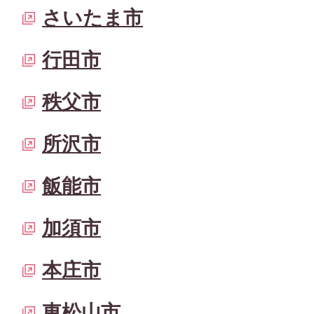
さいたま市
行田市
秩父市
所沢市
飯能市
加須市
本庄市
東松山市