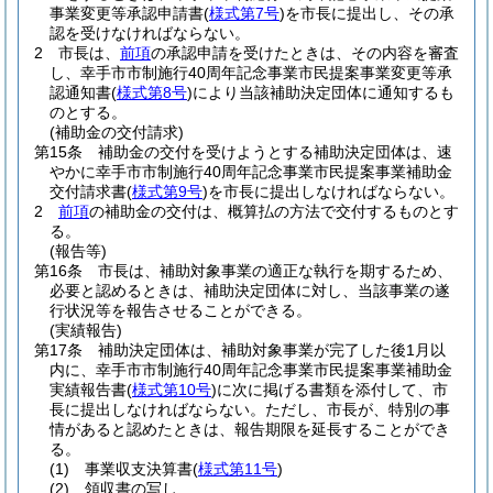
事業変更等承認申請書
(
様式第7号
)
を市長に提出し、その承
認を受けなければならない。
2
市長は、
前項
の承認申請を受けたときは、その内容を審査
し、幸手市市制施行40周年記念事業市民提案事業変更等承
認通知書
(
様式第8号
)
により当該補助決定団体に通知するも
のとする。
(補助金の交付請求)
第15条
補助金の交付を受けようとする補助決定団体は、速
やかに幸手市市制施行40周年記念事業市民提案事業補助金
交付請求書
(
様式第9号
)
を市長に提出しなければならない。
2
前項
の補助金の交付は、概算払の方法で交付するものとす
る。
(報告等)
第16条
市長は、補助対象事業の適正な執行を期するため、
必要と認めるときは、補助決定団体に対し、当該事業の遂
行状況等を報告させることができる。
(実績報告)
第17条
補助決定団体は、補助対象事業が完了した後1月以
内に、幸手市市制施行40周年記念事業市民提案事業補助金
実績報告書
(
様式第10号
)
に次に掲げる書類を添付して、市
長に提出しなければならない。
ただし、市長が、特別の事
情があると認めたときは、報告期限を延長することができ
る。
(1)
事業収支決算書
(
様式第11号
)
(2)
領収書の写し