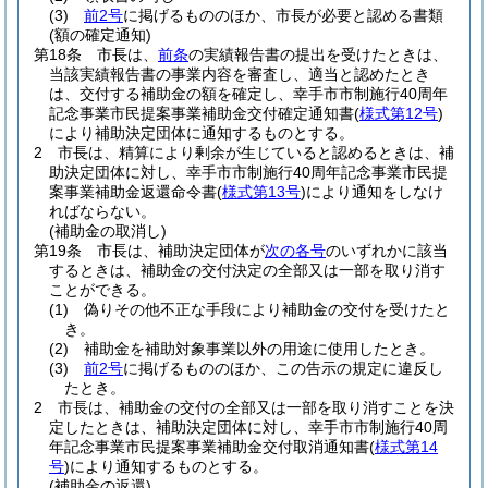
(3)
前2号
に掲げるもののほか、市長が必要と認める書類
(額の確定通知)
第18条
市長は、
前条
の実績報告書の提出を受けたときは、
当該実績報告書の事業内容を審査し、適当と認めたとき
は、交付する補助金の額を確定し、幸手市市制施行40周年
記念事業市民提案事業補助金交付確定通知書
(
様式第12号
)
により補助決定団体に通知するものとする。
2
市長は、精算により剰余が生じていると認めるときは、補
助決定団体に対し、幸手市市制施行40周年記念事業市民提
案事業補助金返還命令書
(
様式第13号
)
により通知をしなけ
ればならない。
(補助金の取消し)
第19条
市長は、補助決定団体が
次の各号
のいずれかに該当
するときは、補助金の交付決定の全部又は一部を取り消す
ことができる。
(1)
偽りその他不正な手段により補助金の交付を受けたと
き。
(2)
補助金を補助対象事業以外の用途に使用したとき。
(3)
前2号
に掲げるもののほか、この告示の規定に違反し
たとき。
2
市長は、補助金の交付の全部又は一部を取り消すことを決
定したときは、補助決定団体に対し、幸手市市制施行40周
年記念事業市民提案事業補助金交付取消通知書
(
様式第14
号
)
により通知するものとする。
(補助金の返還)