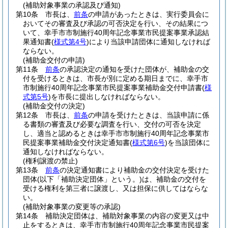
(補助対象事業の承認及び通知)
第10条
市長は、
前条
の申請があったときは、実行委員会に
おいてその審査及び承認の可否決定を行い、その結果につ
いて、幸手市市制施行40周年記念事業市民提案事業承認結
果通知書
(
様式第4号
)
により当該申請団体に通知しなければ
ならない。
(補助金交付の申請)
第11条
前条
の承認決定の通知を受けた団体が、補助金の交
付を受けるときは、市長が別に定める期日までに、幸手市
市制施行40周年記念事業市民提案事業補助金交付申請書
(
様
式第5号
)
を市長に提出しなければならない。
(補助金交付の決定)
第12条
市長は、
前条
の申請を受けたときは、当該申請に係
る書類の審査及び必要な調査を行い、交付の可否を決定
し、適当と認めるときは幸手市市制施行40周年記念事業市
民提案事業補助金交付決定通知書
(
様式第6号
)
を当該団体に
通知しなければならない。
(権利譲渡の禁止)
第13条
前条
の決定通知書により補助金の交付決定を受けた
団体
(以下「補助決定団体」という。)
は、補助金の交付を
受ける権利を第三者に譲渡し、又は担保に供してはならな
い。
(補助対象事業の変更等の承認)
第14条
補助決定団体は、補助対象事業の内容の変更又は中
止をするときは、幸手市市制施行40周年記念事業市民提案