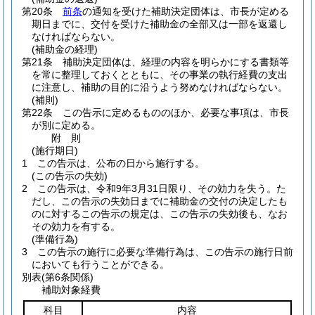
第20条
前条
の通知を受けた補助決定団体は、市長が定める
期日までに、交付を受けた補助金の全部又は一部を返還し
なければならない。
(補助金の経理)
第21条
補助決定団体は、経理の内容を明らかにする書類等
を常に整理しておくとともに、その事業の執行経費の支出
に注意し、補助の目的に沿うよう努めなければならない。
(補則)
第22条
この告示に定めるもののほか、必要な事項は、市長
が別に定める。
附
則
(施行期日)
1
この告示は、公布の日から施行する。
(この告示の失効)
2
この告示は、令和9年3月31日限り、その効力を失う。
た
だし、この告示の失効日までに補助金の交付の決定したも
のに対するこの告示の規定は、この告示の失効後も、なお
その効力を有する。
(準備行為)
3
この告示の施行に必要な準備行為は、この告示の施行日前
においても行うことができる。
別表
(第6条関係)
補助対象経費
科目
内容