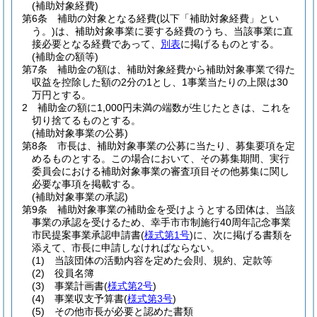
(補助対象経費)
第6条
補助の対象となる経費
(以下「補助対象経費」とい
う。)
は、補助対象事業に要する経費のうち、当該事業に直
接必要となる経費であって、
別表
に掲げるものとする。
(補助金の額等)
第7条
補助金の額は、補助対象経費から補助対象事業で得た
収益を控除した額の2分の1とし、1事業当たりの上限は30
万円とする。
2
補助金の額に1,000円未満の端数が生じたときは、これを
切り捨てるものとする。
(補助対象事業の公募)
第8条
市長は、補助対象事業の公募に当たり、募集要項を定
めるものとする。
この場合において、その募集期間、実行
委員会における補助対象事業の審査項目その他募集に関し
必要な事項を掲載する。
(補助対象事業の承認)
第9条
補助対象事業の補助金を受けようとする団体は、当該
事業の承認を受けるため、幸手市市制施行40周年記念事業
市民提案事業承認申請書
(
様式第1号
)
に、次に掲げる書類を
添えて、市長に申請しなければならない。
(1)
当該団体の活動内容を定めた会則、規約、定款等
(2)
役員名簿
(3)
事業計画書
(
様式第2号
)
(4)
事業収支予算書
(
様式第3号
)
(5)
その他市長が必要と認めた書類