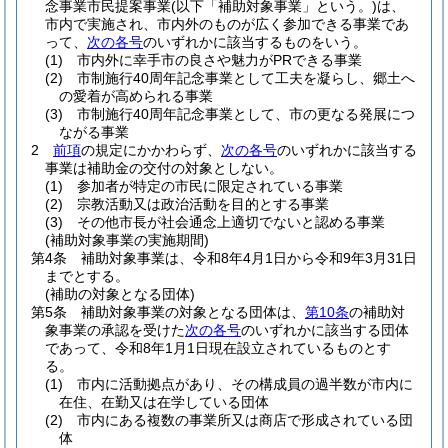
念事業市民提案事業
(以下「補助対象事業」という。)
は、
市内で実施され、市内外のものが広く参加できる事業であ
って、
次の各号
のいずれかに該当するものをいう。
(1)
市内外に幸手市の良さや魅力がPRできる事業
(2)
市制施行40周年記念事業として工夫を凝らし、郷土へ
の愛着が高められる事業
(3)
市制施行40周年記念事業として、市の更なる発展につ
ながる事業
2
前項
の規定にかかわらず、
次の各号
のいずれかに該当する
事業は補助金の交付の対象としない。
(1)
参加者が特定の市民に限定されている事業
(2)
宗教活動又は政治活動を目的とする事業
(3)
その他市長が社会通念上適切でないと認める事業
(補助対象事業の実施期間)
第4条
補助対象事業は、令和8年4月1日から令和9年3月31日
までとする。
(補助の対象となる団体)
第5条
補助対象事業の対象となる団体は、
第10条
の補助対
象事業の承認を受けた
次の各号
のいずれかに該当する団体
であって、令和8年1月1日現在設立されているものとす
る。
(1)
市内に活動拠点があり、その構成員の過半数が市内に
在住、在勤又は在学している団体
(2)
市内にある複数の事業所又は商店で形成されている団
体