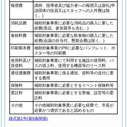
報償費
講師、指導者及び協力者への報償又は謝礼
(申
請団体の役員又はスタッフへの人件費は除
く。)
消耗品費
補助対象事業に必要な消耗品の購入に要した
経費
(景品、参加賞等も含む。)
食材料費
補助対象事業に必要な飲食物の購入に要した
経費
(会議の弁当代、懇親会費は除く。)
印刷製本費
補助対象事業のPRに必要なパンフレット、ポ
スター等の印刷費
使用料及び
補助対象事業にて利用する施設の使用料、バ
賃借料
スの借上料、使用する機器等のリース料
通信運搬費
補助対象事業に係る通知、資料等の送付に要
する費用
保険料
補助対象事業に必要とするイベント保険料等
委託料
補助対象事業に必要とする警備、設営等の委
託料
その他
その他補助対象事業に必要な経費で、市長が
必要かつ適切であると認めるもの
様式第1号
(第9条関係)