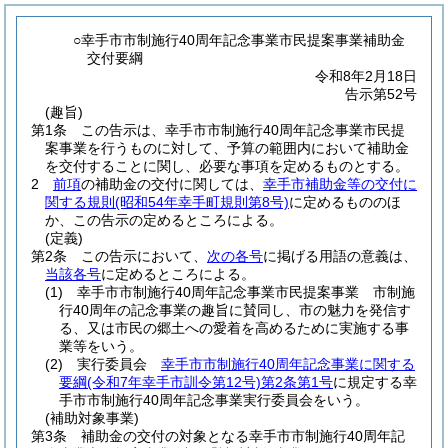
○幸手市市制施行40周年記念事業市民提案事業補助金
交付要綱
令和8年2月18日
告示第52号
(趣旨)
第1条
この告示は、幸手市市制施行40周年記念事業市民提
案事業を行うものに対して、予算の範囲内において補助金
を交付することに関し、必要な事項を定めるものとする。
2
前項
の補助金の交付に関しては、
幸手市補助金等の交付に
関する規則
(昭和54年幸手町規則第8号)
に定めるもののほ
か、この告示の定めるところによる。
(定義)
第2条
この告示において、
次の各号
に掲げる用語の意義は、
当該各号
に定めるところによる。
(1)
幸手市市制施行40周年記念事業市民提案事業 市制施
行40周年の記念事業の趣旨に賛同し、市の魅力を発信す
る、又は市民の郷土への愛着を高めるために実施する事
業等をいう。
(2)
実行委員会
幸手市市制施行40周年記念事業に関する
要綱
(令和7年幸手市訓令第12号)
第2条第1号
に規定する幸
手市市制施行40周年記念事業実行委員会をいう。
(補助対象事業)
第3条
補助金の交付の対象となる幸手市市制施行40周年記