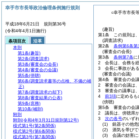
幸手市市長等政治倫理条例施行規則
○幸手市市長
平成18年6月21日 規則第36号
(趣旨)
(令和4年4月1日施行)
第1条
この規則は
(調査請求)
条項目次
沿革
第2条
条例第6条第
本則
(審査会の会長)
第1条
(趣旨)
第3条
条例第7条
に
第2条
(調査請求)
2
会長は、会務を
第3条
(審査会の会長)
3
会長に事故があ
第4条
(審査会の会議)
(審査会の会議)
第5条
(傍聴)
第4条
審査会の会
第6条
(調査請求書等の点検、不備の補
2
審査会の会議は
正)
3
審査会の議事は
第7条
(調査請求の却下)
4
前3項
に定めるも
第8条
(審査結果の公表)
(傍聴)
第9条
(庶務)
第5条
審査会の会
第10条
(補則)
2
議長は、傍聴席
附則
3
次の各号
のいず
附則
(令和4年3月31日規則第12号)
(1)
銃器その他危
様式第1号
(第2条関係)
(2)
酒気を帯びて
様式第2号
(第6条関係)
(3)
会議の妨害に
様式第3号
(第7条関係)