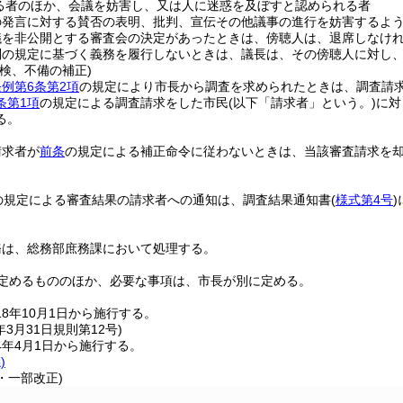
る者のほか、会議を妨害し、又は人に迷惑を及ぼすと認められる者
の発言に対する賛否の表明、批判、宣伝その他議事の進行を妨害するよ
議を非公開とする審査会の決定があったときは、傍聴人は、退席しなけ
則の規定に基づく義務を履行しないときは、議長は、その傍聴人に対し
検、不備の補正)
条例第6条第2項
の規定により市長から調査を求められたときは、調査請
条第1項
の規定による調査請求をした市民
(以下「請求者」という。)
に対
る。
請求者が
前条
の規定による補正命令に従わないときは、当該審査請求を
の規定による審査結果の請求者への通知は、調査結果通知書
(
様式第4号
)
務は、総務部庶務課において処理する。
定めるもののほか、必要な事項は、市長が別に定める。
8年10月1日から施行する。
年3月31日
規則第12号)
4年4月1日から施行する。
)
2・一部改正)