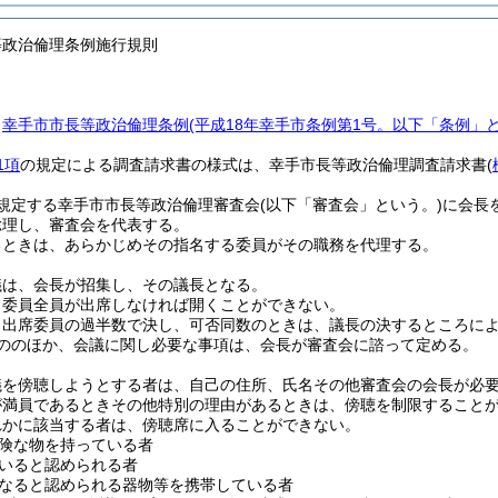
等政治倫理条例施行規則
、
幸手市市長等政治倫理条例
(平成18年幸手市条例第1号。以下「条例」と
1項
の規定による調査請求書の様式は、幸手市長等政治倫理調査請求書
(
規定する幸手市市長等政治倫理審査会
(以下「審査会」という。)
に会長
総理し、審査会を代表する。
るときは、あらかじめその指名する委員がその職務を代理する。
議は、会長が招集し、その議長となる。
、委員全員が出席しなければ開くことができない。
、出席委員の過半数で決し、可否同数のときは、議長の決するところに
ののほか、会議に関し必要な事項は、会長が審査会に諮って定める。
議を傍聴しようとする者は、自己の住所、氏名その他審査会の会長が必
が満員であるときその他特別の理由があるときは、傍聴を制限すること
れかに該当する者は、傍聴席に入ることができない。
険な物を持っている者
いると認められる者
なると認められる器物等を携帯している者