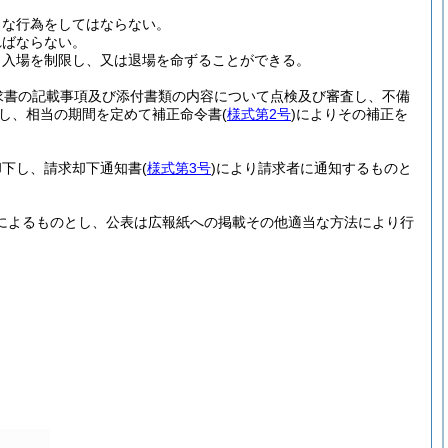
うな行為をしてはならない。
ればならない。
、入場を制限し、又は退場を命ずることができる。
求書の記載事項及び添付書類の内容について点検及び審査し、不備
し、相当の期間を定めて補正命令書
(
様式第2号
)
によりその補正を
却下し、請求却下通知書
(
様式第3号
)
により請求者に通知するものと
によるものとし、公表は広報紙への掲載その他適当な方法により行