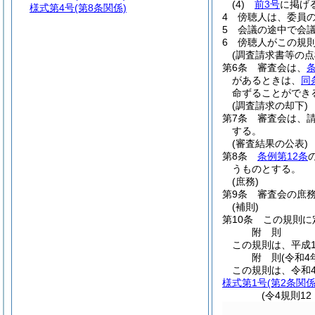
(4)
前3号
に掲げ
様式第4号
(第8条関係)
4
傍聴人は、委員
5
会議の途中で会
6
傍聴人がこの規
(調査請求書等の点
第6条
審査会は、
があるときは、
同
命ずることができ
(調査請求の却下)
第7条
審査会は、
する。
(審査結果の公表)
第8条
条例第12条
うものとする。
(庶務)
第9条
審査会の庶
(補則)
第10条
この規則に
附
則
この規則は、平成1
附
則
(令和4
この規則は、令和
様式第1号
(第2条関係
(令4規則1