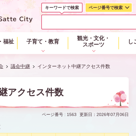
キーワードで検索
ページ番号で検索
キ
ー
ワ
ー
観光・文化・
・福祉
子育て・教育
し
ド
スポーツ
で
検
索
会
議会中継
インターネット中継アクセス件数
継アクセス件数
ページ番号 :
1563
更新日：2026年07月06日
覧