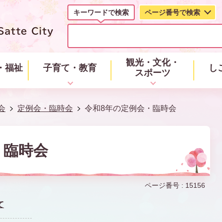
キーワードで検索
ページ番号で検索
キ
ー
ワ
ー
観光・文化・
・福祉
子育て・教育
し
ド
スポーツ
で
検
索
会
定例会・臨時会
令和8年の定例会・臨時会
・臨時会
ページ番号 :
15156
て