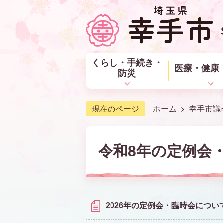
くらし・手続き・
医療・健康
防災
現在のページ
ホーム
幸手市議
令和8年の定例会
2026年の定例会・臨時会につい