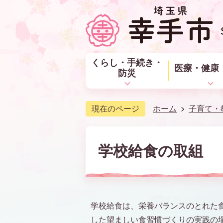
くらし・手続き・
医療・健康
防災
現在のページ
ホーム
子育て・
学校給食の取組
学校給食は、栄養バランスのとれた
した望ましい食習慣づくりの実践の