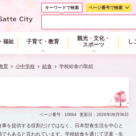
キーワードで検索
ページ番号で検索
キ
ー
ワ
ー
観光・文化・
・福祉
子育て・教育
し
ド
スポーツ
で
検
索
教育
小中学校
給食
学校給食の取組
ページ番号 :
10864
更新日：2026年08月06日
食事を提供する役割だけではなく、日本型食生活を中心と
場でもあると言われています。学校給食を通じて児童・生