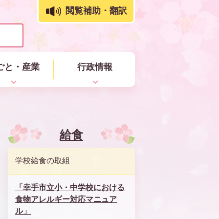
閲覧補助・翻訳
ごと・産業
行政情報
給食
学校給食の取組
「幸手市立小・中学校における
食物アレルギー対応マニュア
ル」