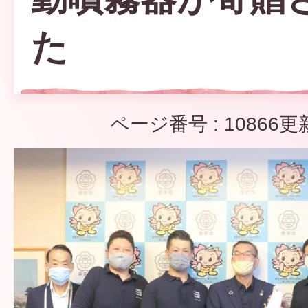
た
ページ番号 :
10866
更