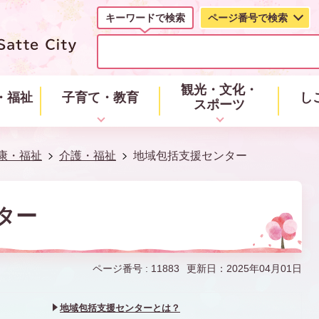
キーワードで検索
ページ番号で検索
キ
ー
ワ
ー
観光・文化・
・福祉
子育て・教育
し
ド
スポーツ
で
検
索
康・福祉
介護・福祉
地域包括支援センター
ター
ページ番号 :
11883
更新日：2025年04月01日
地域包括支援センターとは？