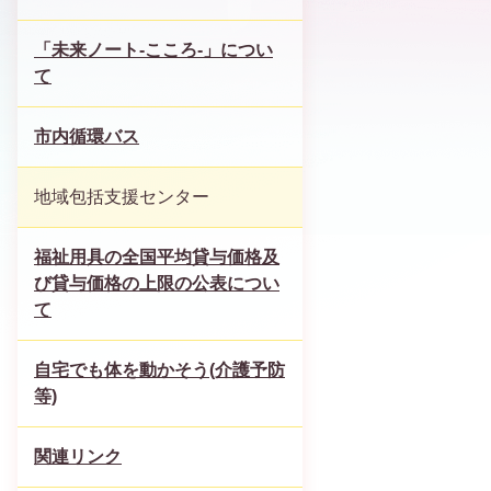
「未来ノート-こころ-」につい
て
市内循環バス
地域包括支援センター
福祉用具の全国平均貸与価格及
び貸与価格の上限の公表につい
て
自宅でも体を動かそう(介護予防
等)
関連リンク