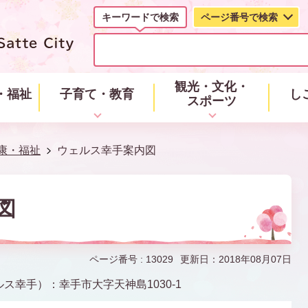
キーワードで検索
ページ番号で検索
キ
ー
ワ
ー
観光・文化・
・福祉
子育て・教育
し
ド
スポーツ
で
検
索
康・福祉
ウェルス幸手案内図
図
ページ番号 :
13029
更新日：2018年08月07日
幸手）：幸手市大字天神島1030-1