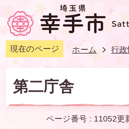
現在のページ
ホーム
行政
第二庁舎
ページ番号 :
11052
更