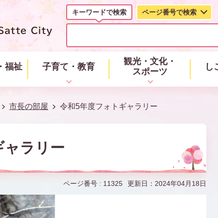
キーワードで検索
ページ番号で検索
キ
ー
ワ
ー
観光・文化・
・福祉
子育て・教育
し
ド
スポーツ
で
検
索
市長の部屋
令和5年度フォトギャラリー
ギャラリー
ページ番号 :
11325
更新日：2024年04月18日