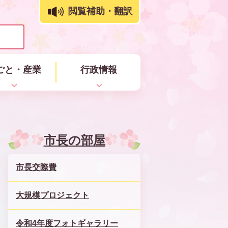
閲覧補助・翻訳
ごと・産業
行政情報
市長の部屋
市長交際費
大規模プロジェクト
令和4年度フォトギャラリー