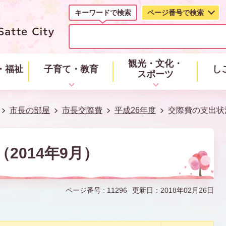
キーワードで検索
ページ番号で検索
キ
ー
ワ
ー
観光・文化・
・福祉
子育て・教育
し
ド
スポーツ
で
検
索
市長の部屋
市長交際費
平成26年度
交際費の支出状況
2014年9月）
ページ番号 :
11296
更新日：2018年02月26日