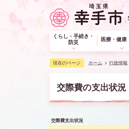
くらし・手続き・
医療・健康
防災
現在のページ
ホーム
行政情報
交際費の支出状況（
交際費支出状況