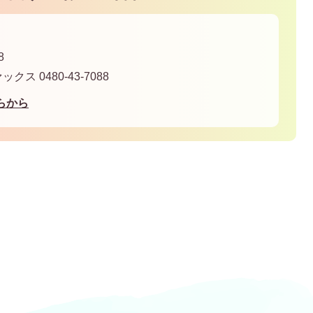
8
ァックス 0480-43-7088
らから