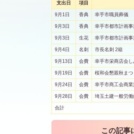
支出日
項目
9月1日
香典
幸手市職員葬儀
9月3日
香典
幸手市都市計画事
9月3日
生花
幸手市都市計画事
9月4日
名刺
市長名刺 2箱
9月13日
会費
幸手市栄商店会し
9月19日
会費
桜和会懇親秋まつ
9月24日
会費
幸手市商工会商業
9月28日
会費
埼玉土建一般労働
合計
この記事