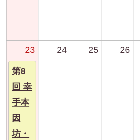
23
24
25
26
第8
回 幸
手本
因
坊・