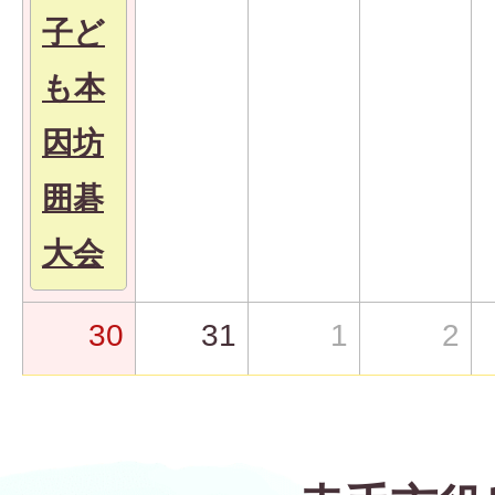
子ど
も本
因坊
囲碁
大会
30
31
1
2