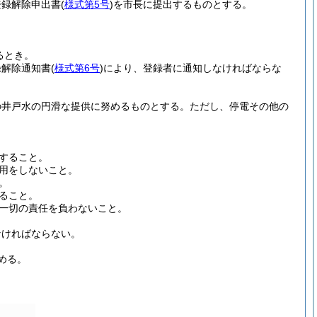
登録解除申出書
(
様式第5号
)
を市長に提出するものとする。
るとき。
録解除通知書
(
様式第6号
)
により、登録者に通知しなければならな
の井戸水の円滑な提供に努めるものとする。
ただし、停電その他の
すること。
用をしないこと。
。
ること。
一切の責任を負わないこと。
なければならない。
める。