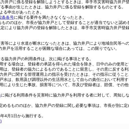
協力井戸に係る登録を解除しようとするときは、幸手市災害時協力井戸
げる事由が生じたときは、協力井戸に係る登録を解除するものとする。
よる申出があったとき。
2条各号
に掲げる要件を満たさなくなったとき。
るもののほか、市長が協力井戸として登録することが適当でないと認め
規定により協力井戸の登録を解除したときは、幸手市災害時協力井戸登
災害等により水道が断水になったときは、協力井戸により地域住民等へ
力井戸を活用することが困難な場合にあっては、この限りでない。
ける協力井戸の利用条件は、次に掲げる事項とする。
用する場合は、登録者の承諾を得られた場合を除き、日中のみの使用と
用は、登録者の協力によるものであることに留意し、その意に反する利
力井戸に関する管理運用上の指示を受けたときは、その指示に従うこと
戸水は、飲用及び調理以外の生活用水として自らの責任において利用す
用により生じた事故、損害等について、市及び登録者は、賠償、その他
条
に掲げる利用条件を災害時に協力井戸を利用する者に対して、周知し
定めるもののほか、協力井戸の登録に関し必要な事項は、市長が別に定
8年4月1日から施行する。
)