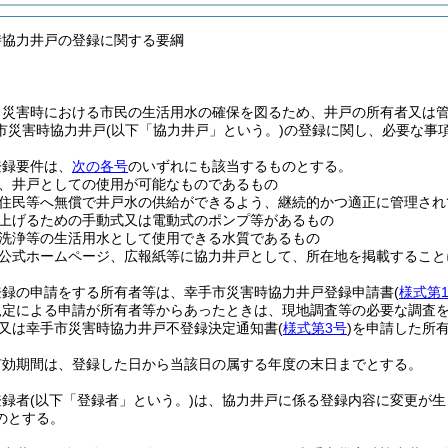
時協力井戸の登録に関する要綱
、災害時における市民の生活用水の確保を図るため、井戸の所有者又は
市災害時協力井戸
(以下「協力井戸」という。)
の登録に関し、必要な事
登録要件は、
次の各号
のいずれにも該当するものとする。
、井戸としての使用が可能なものであるもの
住民等へ無償で井戸水の供給ができるよう、継続的かつ適正に管理され
上げるための手動式又は電動式のポンプ等があるもの
洗浄等の生活用水として使用できる水質であるもの
公式ホームページ、広報紙等に協力井戸として、所在地を掲載すること
登録の申請をする所有者等は、幸手市災害時協力井戸登録申請書
(
様式第
規定による申請が所有者等からあったときは、現地調査等の必要な調査
又は幸手市災害時協力井戸不登録決定通知書
(
様式第3号
)
を申請した所
有効期間は、登録した日から当該日の属する年度の末日までとする。
登録者
(以下「登録者」という。)
は、協力井戸に係る登録内容に変更が生
のとする。