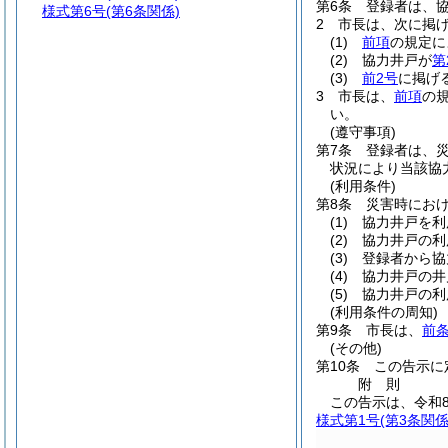
第6条
登録者は、
様式第6号
(第6条関係)
2
市長は、次に掲
(1)
前項
の規定に
(2)
協力井戸が
第
(3)
前2号
に掲げ
3
市長は、
前項
の
い。
(遵守事項)
第7条
登録者は、
状況により当該協
(利用条件)
第8条
災害時にお
(1)
協力井戸を利
(2)
協力井戸の利
(3)
登録者から協
(4)
協力井戸の井
(5)
協力井戸の利
(利用条件の周知)
第9条
市長は、
前
(その他)
第10条
この告示に
附
則
この告示は、令和
様式第1号
(第3条関係