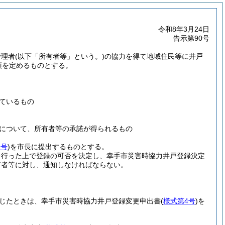
令和8年3月24日
告示第90号
管理者
(以下「所有者等」という。)
の協力を得て地域住民等に井戸
項を定めるものとする。
ているもの
について、所有者等の承諾が得られるもの
1号
)
を市長に提出するものとする。
を行った上で登録の可否を決定し、幸手市災害時協力井戸登録決定
有者等に対し、通知しなければならない。
じたときは、幸手市災害時協力井戸登録変更申出書
(
様式第4号
)
を