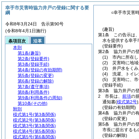
幸手市災害時協力井戸の登録に関する要
綱
○幸手市災害
令和8年3月24日 告示第90号
(趣旨)
(令和8年4月1日施行)
第1条
この告示は
水を提供する幸手
条項目次
沿革
(登録要件)
本則
第2条
協力井戸の
第1条
(趣旨)
(1)
市内に所在し
第2条
(登録要件)
(2)
災害時に地域
第3条
(登録手続)
(3)
井戸水をくみ
第4条
(登録の有効期間)
(4)
洗濯、トイレ
第5条
(登録の変更)
(5)
災害時に、市
第6条
(登録の解除)
(登録手続)
第7条
(遵守事項)
第3条
協力井戸の
第8条
(利用条件)
2
市長は、
前項
の
第9条
(利用条件の周知)
通知書
(
様式第2号
)
第10条
(その他)
(登録の有効期間)
附則
第4条
協力井戸の
様式第1号
(第3条関係)
(登録の変更)
様式第2号
(第3条関係)
第5条
協力井戸の
様式第3号
(第3条関係)
市長に提出するも
様式第4号
(第5条関係)
(登録の解除)
様式第5号
(第6条関係)