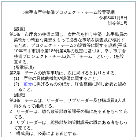
○幸手市庁舎整備プロジェクト・チーム設置要綱
令和8年1月8日
訓令第1号
(設置)
第1条
市庁舎の整備に関し、次世代を担う中堅・若手職員の
柔軟かつ斬新な発想をもって必要な事項を調査及び検討す
るため、プロジェクト・チームの設置等に関する規程
(平成
10年幸手市訓令第18号)
第4条の規定に基づき、幸手市庁舎
整備プロジェクト・チーム
(以下「チーム」という。)
を設
置する。
(所掌事項)
第2条
チームの所掌事項は、次に掲げるとおりとする。
(1)
庁舎の具体的機能や設備に関すること。
(2)
前号
に掲げるもののほか、庁舎整備に関し必要と認め
ること。
(組織)
第3条
チームは、リーダー、サブリーダー及び構成員8人以
内をもって組織する。
2
リーダーは、総合政策部政策課長の職にある者をもって充
てる。
3
サブリーダーは、総務部契約管財課長の職にある者をもっ
て充てる。
4
構成員は、公募による者とする。