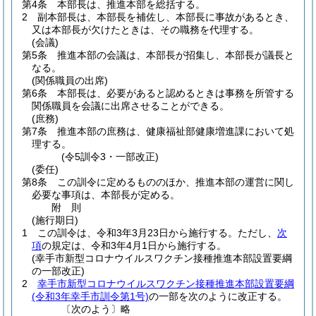
第4条
本部長は、推進本部を総括する。
2
副本部長は、本部長を補佐し、本部長に事故があるとき、
又は本部長が欠けたときは、その職務を代理する。
(会議)
第5条
推進本部の会議は、本部長が招集し、本部長が議長と
なる。
(関係職員の出席)
第6条
本部長は、必要があると認めるときは事務を所管する
関係職員を会議に出席させることができる。
(庶務)
第7条
推進本部の庶務は、健康福祉部健康増進課において処
理する。
(令5訓令3・一部改正)
(委任)
第8条
この訓令に定めるもののほか、推進本部の運営に関し
必要な事項は、本部長が定める。
附
則
(施行期日)
1
この訓令は、令和3年3月23日から施行する。
ただし、
次
項
の規定は、令和3年4月1日から施行する。
(幸手市新型コロナウイルスワクチン接種推進本部設置要綱
の一部改正)
2
幸手市新型コロナウイルスワクチン接種推進本部設置要綱
(令和3年幸手市訓令第1号)
の一部を次のように改正する。
〔次のよう〕略