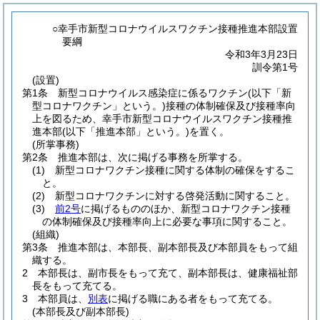
○幸手市新型コロナウイルスワクチン接種推進本部設置
要綱
令和3年3月23日
訓令第1号
(設置)
第1条
新型コロナウイルス感染症に係るワクチン
(以下「新
型コロナワクチン」という。)
接種の体制確保及び接種率向
上を図るため、幸手市新型コロナウイルスワクチン接種推
進本部
(以下「推進本部」という。)
を置く。
(所掌事務)
第2条
推進本部は、次に掲げる事務を所掌する。
(1)
新型コロナワクチン接種に関する体制の確保をするこ
と。
(2)
新型コロナワクチンに対する啓発活動に関すること。
(3)
前2号
に掲げるもののほか、新型コロナワクチン接種
の体制確保及び接種率向上に必要な事項に関すること。
(組織)
第3条
推進本部は、本部長、副本部長及び本部員をもって組
織する。
2
本部長は、副市長をもって充て、副本部長は、健康福祉部
長をもって充てる。
3
本部員は、
別表
に掲げる職にある者をもって充てる。
(本部長及び副本部長)