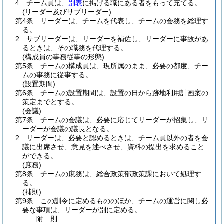
4
チーム員は、
別表
に掲げる職にある者をもって充てる。
(リーダー及びサブリーダー)
第4条
リーダーは、チームを代表し、チームの会務を総理す
る。
2
サブリーダーは、リーダーを補佐し、リーダーに事故があ
るときは、その職務を代理する。
(構成員の事務従事の形態)
第5条
チームの構成員は、現所属のまま、必要の都度、チー
ムの事務に従事する。
(設置期間)
第6条
チームの設置期間は、設置の日から跡地利用計画案の
策定までとする。
(会議)
第7条
チームの会議は、必要に応じてリーダーが招集し、リ
ーダーが会議の議長となる。
2
リーダーは、必要と認めるときは、チーム員以外の者を会
議に出席させ、意見を述べさせ、資料の提出を求めること
ができる。
(庶務)
第8条
チームの庶務は、総合政策部政策課において処理す
る。
(補則)
第9条
この訓令に定めるもののほか、チームの運営に関し必
要な事項は、リーダーが別に定める。
附
則