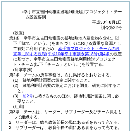
○幸手市立吉田幼稚園跡地利用検討プロジェクト・チー
ム設置要綱
平成30年8月1日
訓令第22号
(設置)
第1条
幸手市立吉田幼稚園の跡地
(敷地内建造物を含む。以
下「跡地」という。)
をまちづくりにおける貴重な資源とし
て有効に利用するため、
幸手市プロジェクト・チームの設
置等に関する規程
(平成10年幸手市訓令第18号)
第4条
の規定
に基づき、幸手市立吉田幼稚園跡地利用検討プロジェク
ト・チーム
(以下「チーム」という。)
を設置する。
(所掌事務)
第2条
チームの所掌事務は、次に掲げるとおりとする。
(1)
跡地利用計画案の策定に関すること。
(2)
跡地利用計画案の策定における調査、研究に関するこ
と。
(3)
前2号
に掲げるもののほか、跡地利用計画案に関し必
要なこと。
(組織)
第3条
チームは、リーダー、サブリーダー及びチーム員をも
って組織する。
2
リーダーは、総合政策部長の職にある者をもって充てる。
3
サブリーダーは、教育部長の職にある者をもって充てる。