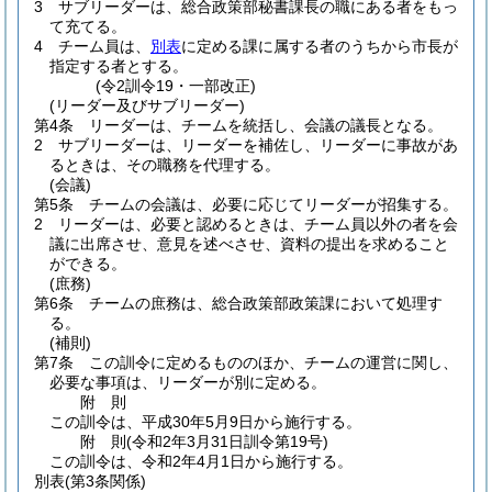
3
サブリーダーは、総合政策部秘書課長の職にある者をもっ
て充てる。
4
チーム員は、
別表
に定める課に属する者のうちから市長が
指定する者とする。
(令2訓令19・一部改正)
(リーダー及びサブリーダー)
第4条
リーダーは、チームを統括し、会議の議長となる。
2
サブリーダーは、リーダーを補佐し、リーダーに事故があ
るときは、その職務を代理する。
(会議)
第5条
チームの会議は、必要に応じてリーダーが招集する。
2
リーダーは、必要と認めるときは、チーム員以外の者を会
議に出席させ、意見を述べさせ、資料の提出を求めること
ができる。
(庶務)
第6条
チームの庶務は、総合政策部政策課において処理す
る。
(補則)
第7条
この訓令に定めるもののほか、チームの運営に関し、
必要な事項は、リーダーが別に定める。
附
則
この訓令は、平成30年5月9日から施行する。
附
則
(令和2年3月31日
訓令第19号)
この訓令は、令和2年4月1日から施行する。
別表
(第3条関係)