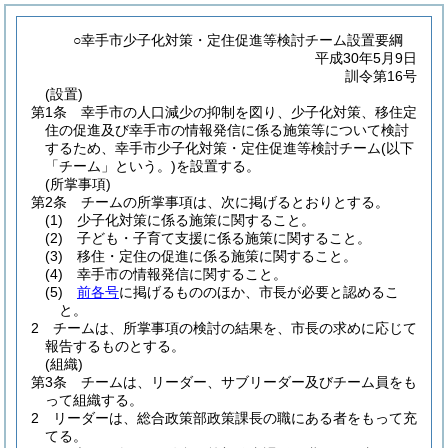
○幸手市少子化対策・定住促進等検討チーム設置要綱
平成30年5月9日
訓令第16号
(設置)
第1条
幸手市の人口減少の抑制を図り、少子化対策、移住定
住の促進及び幸手市の情報発信に係る施策等について検討
するため、幸手市少子化対策・定住促進等検討チーム
(以下
「チーム」という。)
を設置する。
(所掌事項)
第2条
チームの所掌事項は、次に掲げるとおりとする。
(1)
少子化対策に係る施策に関すること。
(2)
子ども・子育て支援に係る施策に関すること。
(3)
移住・定住の促進に係る施策に関すること。
(4)
幸手市の情報発信に関すること。
(5)
前各号
に掲げるもののほか、市長が必要と認めるこ
と。
2
チームは、所掌事項の検討の結果を、市長の求めに応じて
報告するものとする。
(組織)
第3条
チームは、リーダー、サブリーダー及びチーム員をも
って組織する。
2
リーダーは、総合政策部政策課長の職にある者をもって充
てる。