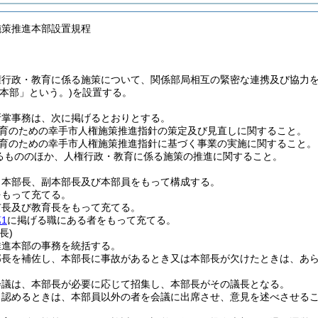
施策推進本部設置規程
権行政・教育に係る施策について、関係部局相互の緊密な連携及び協力
進本部」という。)
を設置する。
所掌事務は、次に掲げるとおりとする。
育のための幸手市人権施策推進指針の策定及び見直しに関すること。
育のための幸手市人権施策推進指針に基づく事業の実施に関すること。
るもののほか、人権行政・教育に係る施策の推進に関すること。
、本部長、副本部長及び本部員をもって構成する。
をもって充てる。
市長及び教育長をもって充てる。
1
に掲げる職にある者をもって充てる。
長)
推進本部の事務を統括する。
部長を補佐し、本部長に事故があるとき又は本部長が欠けたときは、あ
会議は、本部長が必要に応じて招集し、本部長がその議長となる。
と認めるときは、本部員以外の者を会議に出席させ、意見を述べさせる