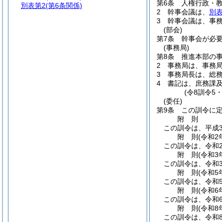
第6条
人権行政・
別表第2
(第6条関係)
2
幹事会議は、
別表
3
幹事会議は、事
(部会)
第7条
幹事会が必
(事務局)
第8条
推進本部の
2
事務局は、事務
3
事務局長は、総
4
書記は、庶務課
(令8訓令5
(委任)
第9条
この訓令に
附
則
この訓令は、平成3
附
則
(令和2
この訓令は、令和
附
則
(令和3
この訓令は、令和
附
則
(令和5
この訓令は、令和
附
則
(令和6
この訓令は、令和
附
則
(令和8
この訓令は、令和