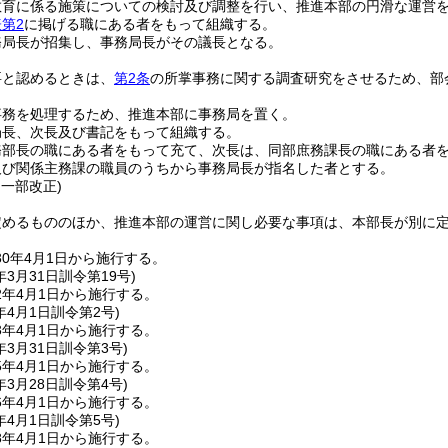
教育に係る施策についての検討及び調整を行い、推進本部の円滑な運営
第2
に掲げる職にある者をもって組織する。
務局長が招集し、事務局長がその議長となる。
要と認めるときは、
第2条
の所掌事務に関する調査研究をさせるため、部
事務を処理するため、推進本部に事務局を置く。
局長、次長及び書記をもって組織する。
務部長の職にある者をもって充て、次長は、同部庶務課長の職にある者
及び関係主務課の職員のうちから事務局長が指名した者とする。
・一部改正)
定めるもののほか、推進本部の運営に関し必要な事項は、本部長が別に
0年4月1日から施行する。
年3月31日
訓令第19号)
2年4月1日から施行する。
年4月1日
訓令第2号)
3年4月1日から施行する。
年3月31日
訓令第3号)
5年4月1日から施行する。
年3月28日
訓令第4号)
6年4月1日から施行する。
年4月1日
訓令第5号)
8年4月1日から施行する。