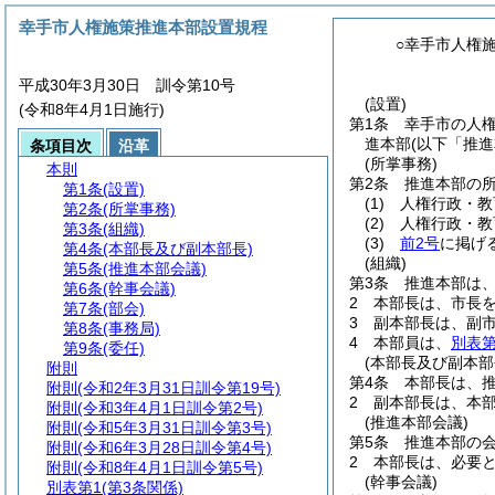
幸手市人権施策推進本部設置規程
○幸手市人権
平成30年3月30日 訓令第10号
(設置)
(令和8年4月1日施行)
第1条
幸手市の人
進本部
(以下「推
条項目次
沿革
(所掌事務)
本則
第2条
推進本部の
第1条
(設置)
(1)
人権行政・教
第2条
(所掌事務)
(2)
人権行政・教
第3条
(組織)
(3)
前2号
に掲げ
第4条
(本部長及び副本部長)
(組織)
第5条
(推進本部会議)
第3条
推進本部は
第6条
(幹事会議)
2
本部長は、市長
第7条
(部会)
3
副本部長は、副
第8条
(事務局)
4
本部員は、
別表第
第9条
(委任)
(本部長及び副本部
附則
第4条
本部長は、
附則
(令和2年3月31日訓令第19号)
2
副本部長は、本
附則
(令和3年4月1日訓令第2号)
(推進本部会議)
附則
(令和5年3月31日訓令第3号)
第5条
推進本部の
附則
(令和6年3月28日訓令第4号)
2
本部長は、必要
附則
(令和8年4月1日訓令第5号)
(幹事会議)
別表第1
(第3条関係)