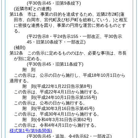
(平30告示45・旧第9条繰下)
(近隣市町との連携)
第11条
市は、事業の目的を達成するため、近隣2市2町
(蓮
田市、白岡市、宮代町及び杉戸町を総称していう。)
と相互
に密接な連携を図り、事業の円滑な運営に努めるものとす
る。
(平22告示8・平24告示155・一部改正、平30告示
45・旧第10条繰下・一部改正)
(補則)
第12条
この告示に定めるもののほか、必要な事項は、市長
が別に定める。
(平30告示45・旧第11条繰下)
附
則
この告示は、公示の日から施行し、平成18年10月1日から
適用する。
附
則
(平成22年1月22日
告示第8号)
この告示は、平成22年4月1日から施行する。
附
則
(平成24年10月1日
告示第155号)
この告示は、公布の日から施行する。
附
則
(平成30年3月16日
告示第45号)
この告示は、平成30年4月1日から施行する。
附
則
(令和4年3月31日
告示第62号)
この告示は、令和4年4月1日から施行する。
様式第1号
(第9条関係)
(平30告示45・追加、令4告示62・一部改正)