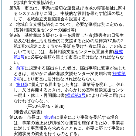
(地域自立支援協議会)
第8条
市長は、事業の適切な運営及び地域の障害福祉に関す
るシステム作りに関し、中核的な役割を果たす協議の場と
して、地域自立支援協議会を設置する。
2
地域自立支援協議会について、必要な事項は別に定める。
(基幹相談支援センターの届出等)
第9条
基幹相談支援センターを設置した者
(障害者の日常生
活及び社会生活を総合的に支援するための法律第77条の2
第3項の規定により市から委託を受けた者に限る。この条に
おいて同じ。)
は、基幹相談支援センター設置届出書
(
様式
第1号
)
に必要な書類を添えて市長に届け出なければならな
い。
2
前項
に規定する届出をした者は、届出事項に変更が生じた
ときは、速やかに基幹相談支援センター変更届出書
(
様式第
2号
)
により市長に届け出なければならない。
3
第1項
に規定する届出をした者は、事業等を廃止し、休止
し、又は再開するときは、あらかじめ基幹相談支援センタ
ー廃止・休止・再開届出書
(
様式第3号
)
により市長に届け出
なければならない。
(平30告示45・追加)
(報告及び調査)
第10条
市長は、
第3条
に規定により事業を委託する場合
は、事業の適正及び積極的な運営を確保するため、事業者
に対して事業報告を求めるとともに、必要に応じて事業の
実施状況の調査を行うものとする。