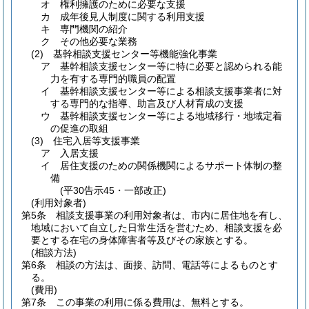
オ
権利擁護のために必要な支援
カ
成年後見人制度に関する利用支援
キ
専門機関の紹介
ク
その他必要な業務
(2)
基幹相談支援センター等機能強化事業
ア
基幹相談支援センター等に特に必要と認められる能
力を有する専門的職員の配置
イ
基幹相談支援センター等による相談支援事業者に対
する専門的な指導、助言及び人材育成の支援
ウ
基幹相談支援センター等による地域移行・地域定着
の促進の取組
(3)
住宅入居等支援事業
ア
入居支援
イ
居住支援のための関係機関によるサポート体制の整
備
(平30告示45・一部改正)
(利用対象者)
第5条
相談支援事業の利用対象者は、市内に居住地を有し、
地域において自立した日常生活を営むため、相談支援を必
要とする在宅の身体障害者等及びその家族とする。
(相談方法)
第6条
相談の方法は、面接、訪問、電話等によるものとす
る。
(費用)
第7条
この事業の利用に係る費用は、無料とする。