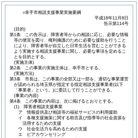
○幸手市相談支援事業実施要綱
平成18年11月8日
告示第114号
(目的)
第1条
この告示は、障害者等からの相談に応じ、必要な情報
等の便宜を図り、権利擁護のために必要な援助を行うこと
により、障害者等が自立した日常生活を営むことができる
よう実施する相談支援事業に関し、必要な事項を定めるこ
とを目的とする。
(実施主体)
第2条
この事業の実施主体は、幸手市とする。
(実施方法)
第3条
市長は、この事業の全部又は一部を、適切な事業運営
が認められる埼玉県が指定する指定相談支援事業者
(以下
「事業者」という。)
に委託して行うことができる。
(事業の内容)
第4条
この事業の内容は、次に掲げるとおりとする。
(1)
障害者相談支援事業
ア
情報提供及び相談等の福祉サービスの利用援助
イ
各種支援施策に関する助言及び指導等の社会資源を
活用するための支援
ウ
社会生活力を高めるための支援
エ
ピアカウンセリング