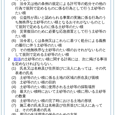
(3)
法令又は他の条例の規定による許可等の処分その他の
行為で規則で定めるものに係る行為として行う土砂等の
たい積
(4)
公益性が高いと認められる事業の実施に係る行為のう
ち無秩序な土砂等のたい積となるおそれがないものとし
て規則で定めるものに係る土砂等のたい積
(5)
災害復旧のために必要な応急措置として行う土砂等の
たい積
(6)
法令若しくは条例又はこれらに基づく処分による義務
の履行に伴う土砂等のたい積
(7)
その他無秩序な土砂等のたい積のおそれがないものと
して規則で定める土砂等のたい積
2
前項
の土砂等のたい積に関する計画には、次に掲げる事項
を定めなければならない。
(1)
氏名又は名称及び住所並びに法人にあっては、その代
表者の氏名
(2)
土砂等のたい積に係る土地の区域の所在及び面積
(3)
土砂等のたい積の目的
(4)
土砂等のたい積に使用される土砂等の採取場所
(5)
最大たい積時において土砂等のたい積に用いる土砂等
の数量
(6)
土砂等のたい積の完了時における土地の形状
(7)
施工者の氏名又は名称及び住所並びに法人にあって
は、その代表者の氏名
(8)
周辺の生活環境の保全のための方策