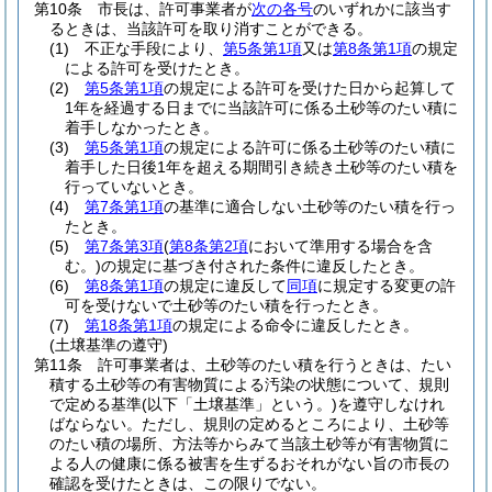
第10条
市長は、許可事業者が
次の各号
のいずれかに該当す
るときは、当該許可を取り消すことができる。
(1)
不正な手段により、
第5条第1項
又は
第8条第1項
の規定
による許可を受けたとき。
(2)
第5条第1項
の規定による許可を受けた日から起算して
1年を経過する日までに当該許可に係る土砂等のたい積に
着手しなかったとき。
(3)
第5条第1項
の規定による許可に係る土砂等のたい積に
着手した日後1年を超える期間引き続き土砂等のたい積を
行っていないとき。
(4)
第7条第1項
の基準に適合しない土砂等のたい積を行っ
たとき。
(5)
第7条第3項
(
第8条第2項
において準用する場合を含
む。)
の規定に基づき付された条件に違反したとき。
(6)
第8条第1項
の規定に違反して
同項
に規定する変更の許
可を受けないで土砂等のたい積を行ったとき。
(7)
第18条第1項
の規定による命令に違反したとき。
(土壌基準の遵守)
第11条
許可事業者は、土砂等のたい積を行うときは、たい
積する土砂等の有害物質による汚染の状態について、規則
で定める基準
(以下「土壌基準」という。)
を遵守しなけれ
ばならない。
ただし、規則の定めるところにより、土砂等
のたい積の場所、方法等からみて当該土砂等が有害物質に
よる人の健康に係る被害を生ずるおそれがない旨の市長の
確認を受けたときは、この限りでない。