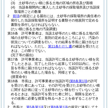
(3)
土砂等のたい積に係る土地の区域の所在及び面積
(4)
当該各期間内に搬入した土砂等の採取場所及び当該採
取場所ごとの数量
2
前項
の規定による届出には、土砂等の採取場所の責任者の
発行した当該採取場所を証明する書類その他規則で定める
書類を添付しなければならない。
(たい積に係る土地の汚染調査)
第16条
許可事業者は、当該土砂等のたい積に係る土地の区
域の土砂等について、規則の定めるところにより、汚染の
状況についての調査を行い、その結果を市長に届け出なけ
ればならない。
ただし、
第11条ただし書
の確認を受けたと
きは、この限りでない。
(完了等の届出)
第17条
許可事業者は、当該許可に係る土砂等のたい積を完
了したときは、完了した日から起算して10日以内に、その
旨を市長に届け出なければならない。
当該許可に係る土砂
等のたい積を廃止した場合も、同様とする。
(措置命令)
第18条
市長は、許可事業者が当該許可
(
第8条第1項
の許可
を受けた者にあっては、その許可)
を受けた土砂等のたい積
に関する計画に従って土砂等のたい積を行っていないと認
めるときは、当該許可を受けた者に対し、期限を定めて、
その改善に必要な措置を執るべきことを命ずることができ
る。
2
市長は、
第5条第1項
又は
第8条第1項
の規定に違反して土