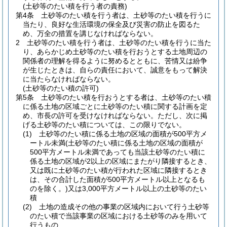
(土砂等のたい積を行う者の責務)
第4条
土砂等のたい積を行う者は、土砂等のたい積を行うに
当たり、良好な生活環境の保全及び災害の防止を図るた
め、万全の措置を講じなければならない。
2
土砂等のたい積を行う者は、土砂等のたい積を行うに当た
り、あらかじめ土砂等のたい積を行おうとする土地周辺の
関係者の理解を得るように努めるとともに、苦情又は紛争
が生じたときは、自らの責任において、誠意をもって解決
に当たらなければならない。
(土砂等のたい積の許可)
第5条
土砂等のたい積を行おうとする者は、土砂等のたい積
に係る土地の区域ごとに土砂等のたい積に関する計画を定
め、市長の許可を受けなければならない。
ただし、次に掲
げる土砂等のたい積については、この限りでない。
(1)
土砂等のたい積に係る土地の区域の面積が500平方メ
ートル未満
(土砂等のたい積に係る土地の区域の面積が
500平方メートル未満であっても当該土砂等のたい積に
係る土地の区域が2以上の区域にまたがり隣接するとき、
又は既に土砂等のたい積が行われた区域に隣接するとき
は、その合計した面積が500平方メートル以上となるも
のを除く。)
又は3,000平方メートル以上の土砂等のたい
積
(2)
土地の造成その他の事業の区域内において行う土砂等
のたい積で当該事業の区域における土砂等のみを用いて
行うもの