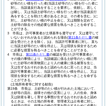
砂等のたい積を行った者
(当該土砂等のたい積を行った者に
対し、当該違反行為をすることを要求し、依頼し、若しく
は唆し、又は当該土砂等のたい積を行った者が当該違反行
為をすることを助けた者があるときは、その者を含む。)
に
対し、土砂等のたい積の中止を命じ、又は期限を定めて、
土砂等の除去その他必要な措置を執るべきことを命ずるこ
とができる。
3
市長は、許可事業者が土壌基準を遵守せず、又は遵守して
いないおそれがあると認められる場合
(
第11条ただし書
の確
認を受けたときを除く。)
は、当該許可事業者に対し、直ち
に当該土砂等のたい積を停止し、又は現状を保全するため
に必要な措置を執るべきことを命ずることができる。
4
市長は、
第11条ただし書
の確認を受けた許可事業者が、
その後の事情により、当該確認に係る土砂等のたい積に用
いた土砂等の有害物質により人の健康に係る被害を生じ、
又は生ずるおそれがあると認められるに至ったときは、当
該許可事業者に対し、当該土砂等のたい積を停止し、又は
現状を保全するために必要な措置を執るべきことを命ずる
ことができる。
(土地所有者等に対する勧告)
第19条
市長は、土砂等のたい積が行われた土地において、
土砂等の流出、崩壊その他の災害により、人の生命、身体
又は財産を著しく害する事態が生ずるおそれがあると認め
るときは、その土地の所有者、管理者又は占有者に対し、
土砂等の流出、崩壊その他の災害を防止するために必要な