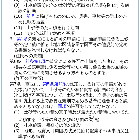
(9)
排水施設その他の土砂等の流出及び崩壊を防止する施
設の計画
(10)
前号
に掲げるもののほか、災害、事故等の防止のた
めに執る措置
(11)
土砂等のたい積を行う期間
(12)
その他規則で定める事項
3
第1項
の規定による許可の申請には、当該申請に係る土砂
等のたい積に係る土地の区域を示す図面その他規則で定め
る書類を添付しなければならない。
(住民への周知)
第6条
前条第1項
の規定による許可の申請をした者は、その
概要を当該申請に係る土砂等のたい積に係る土地の区域の
周辺の住民に周知させるよう努めるものとする。
(許可の基準等)
第7条
市長は、
第5条第1項
の規定による許可の申請があっ
た場合において、土砂等のたい積に関する計画の内容が、
次に掲げる事項について、土砂等の流出、崩壊その他の災
害を防止する上で必要な規則で定める基準に適合すると認
めるときでなければ、
同項
の許可をしてはならない。
(1)
土砂等のたい積の完了時及び最大たい積時においてた
こう
い積する土砂等の高さ及びのり面の
配
勾
(2)
排水施設、擁壁その他の施設
(3)
地形、地質又は周囲の状況に応じ配慮すべき事項又は
講ずべき措置