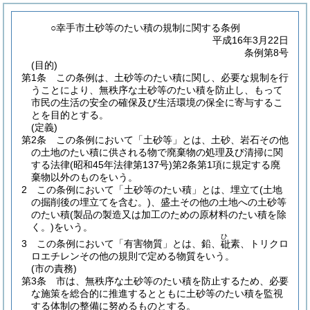
○幸手市土砂等のたい積の規制に関する条例
平成16年3月22日
条例第8号
(目的)
第1条
この条例は、土砂等のたい積に関し、必要な規制を行
うことにより、無秩序な土砂等のたい積を防止し、もって
市民の生活の安全の確保及び生活環境の保全に寄与するこ
とを目的とする。
(定義)
第2条
この条例において「土砂等」とは、土砂、岩石その他
の土地のたい積に供される物で廃棄物の処理及び清掃に関
する法律
(昭和45年法律第137号)
第2条第1項に規定する廃
棄物以外のものをいう。
2
この条例において「土砂等のたい積」とは、埋立て
(土地
の掘削後の埋立てを含む。)
、盛土その他の土地への土砂等
のたい積
(製品の製造又は加工のための原材料のたい積を除
く。)
をいう。
ひ
3
この条例において「有害物質」とは、鉛、
素、トリクロ
砒
ロエチレンその他の規則で定める物質をいう。
(市の責務)
第3条
市は、無秩序な土砂等のたい積を防止するため、必要
な施策を総合的に推進するとともに土砂等のたい積を監視
する体制の整備に努めるものとする。