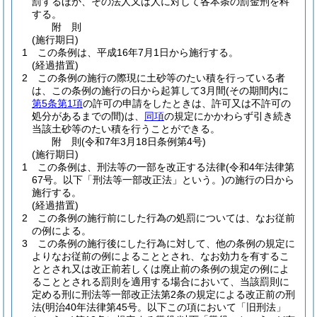
罰するほか、その法人又は人に対して各本条の罰金刑を科
する。
附
則
(施行期日)
1
この条例は、平成16年7月1日から施行する。
(経過措置)
2
この条例の施行の際現に土砂等のたい積を行っている者
は、この条例の施行の日から起算して3月間
(その期間内に
第5条第1項
の許可の申請をしたときは、許可又は不許可の
処分があるまでの間)
は、
同項
の規定にかかわらず引き続き
当該土砂等のたい積を行うことができる。
附
則
(令和7年3月18日
条例第4号)
(施行期日)
1
この条例は、刑法等の一部を改正する法律
(令和4年法律第
67号。以下「刑法等一部改正法」という。)
の施行の日から
施行する。
(経過措置)
2
この条例の施行前にした行為の処罰については、なお従前
の例による。
3
この条例の施行後にした行為に対して、他の条例の規定に
よりなお従前の例によることとされ、なお効力を有するこ
ととされ又は改正前若しくは廃止前の条例の規定の例によ
ることとされる罰則を適用する場合において、当該罰則に
定める刑に刑法等一部改正法第2条の規定による改正前の刑
法
(明治40年法律第45号。以下この項において「旧刑法」