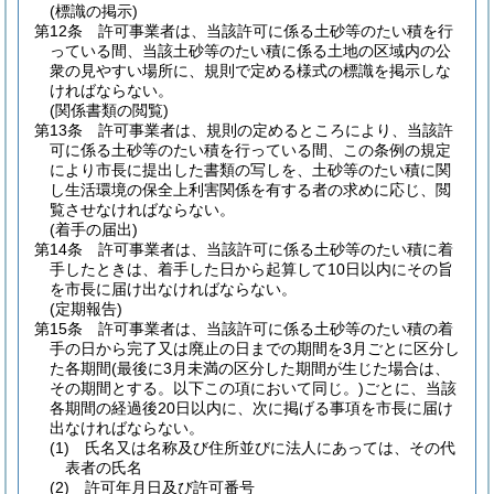
(標識の掲示)
第12条
許可事業者は、当該許可に係る土砂等のたい積を行
っている間、当該土砂等のたい積に係る土地の区域内の公
衆の見やすい場所に、規則で定める様式の標識を掲示しな
ければならない。
(関係書類の閲覧)
第13条
許可事業者は、規則の定めるところにより、当該許
可に係る土砂等のたい積を行っている間、この条例の規定
により市長に提出した書類の写しを、土砂等のたい積に関
し生活環境の保全上利害関係を有する者の求めに応じ、閲
覧させなければならない。
(着手の届出)
第14条
許可事業者は、当該許可に係る土砂等のたい積に着
手したときは、着手した日から起算して10日以内にその旨
を市長に届け出なければならない。
(定期報告)
第15条
許可事業者は、当該許可に係る土砂等のたい積の着
手の日から完了又は廃止の日までの期間を3月ごとに区分し
た各期間
(最後に3月未満の区分した期間が生じた場合は、
その期間とする。以下この項において同じ。)
ごとに、当該
各期間の経過後20日以内に、次に掲げる事項を市長に届け
出なければならない。
(1)
氏名又は名称及び住所並びに法人にあっては、その代
表者の氏名
(2)
許可年月日及び許可番号