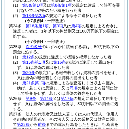
禁刑又は100万円以下の罰金に処する。
(1)
第5条第1項
又は
第8条第1項
の規定に違反して許可を受
けないで土砂等のたい積を行った者
(2)
第18条第2項
の規定による命令に違反した者
(令7条例4・一部改正)
第24条
第18条第1項
、
第3項
又は
第4項
の規定による命令に
違反した者は、1年以下の拘禁刑又は100万円以下の罰金に
処する。
(令7条例4・一部改正)
第25条
次の各号
のいずれかに該当する者は、50万円以下の
罰金に処する。
(1)
第12条
の規定に違反して標識を掲示しなかった者
(2)
第15条第1項
又は
第16条
の規定に違反して届出をせ
ず、又は虚偽の届出をした者
(3)
第20条
の規定による報告若しくは資料の提出をせず、
又は虚偽の報告若しくは資料の提出をした者
(4)
第21条第1項
の規定による検査若しくは収去を拒み、
妨げ、若しくは忌避し、又は
同項
の規定による質問に対
して答弁をせず、若しくは虚偽の答弁をした者
第26条
第9条
、
第14条
又は
第17条
の規定に違反して届出を
せず、又は虚偽の届出をした者は、30万円以下の罰金に処
する。
第27条
法人の代表者又は法人若しくは人の代理人、使用人
その他の従業者が、その法人又は人の業務又は財産に関し
て
第23条
から
前条
までの違反行為をしたときは、行為者を