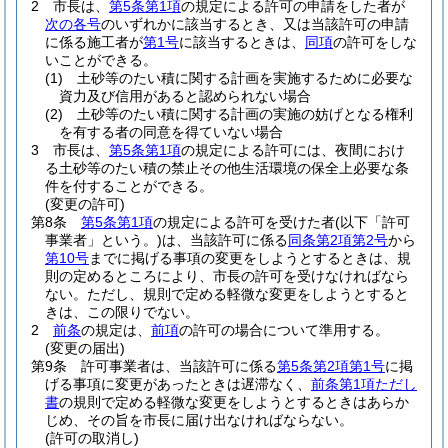
2
市長は、
第5条第1項
の規定による許可の申請をした者が
次の各号
のいずれかに該当するとき、又は当該許可の申請
に係る施工者が
第1号
に該当するときは、
同項
の許可をしな
いことができる。
(1)
土砂等のたい積に関する計画を実施するために必要な
資力及び信用があると認められない場合
(2)
土砂等のたい積に関する計画の実施の妨げとなる権利
を有する者の同意を得ていない場合
3
市長は、
第5条第1項
の規定による許可には、夜間におけ
る土砂等のたい積の禁止その他生活環境の保全上必要な条
件を付することができる。
(変更の許可)
第8条
第5条第1項
の規定による許可を受けた者
(以下「許可
事業者」という。)
は、当該許可に係る
同条第2項第2号
から
第10号
までに掲げる事項の変更をしようとするときは、規
則の定めるところにより、市長の許可を受けなければなら
ない。
ただし、規則で定める軽微な変更をしようとすると
きは、この限りでない。
2
前条
の規定は、
前項
の許可の場合について準用する。
(変更の届出)
第9条
許可事業者は、当該許可に係る
第5条第2項第1号
に掲
げる事項に変更があったときは遅滞なく、
前条第1項ただし
書
の規則で定める軽微な変更をしようとするときはあらか
じめ、その旨を市長に届け出なければならない。
(許可の取消し)