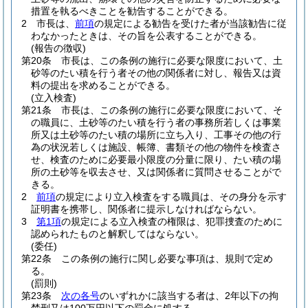
措置を執るべきことを勧告することができる。
2
市長は、
前項
の規定による勧告を受けた者が当該勧告に従
わなかったときは、その旨を公表することができる。
(報告の徴収)
第20条
市長は、この条例の施行に必要な限度において、土
砂等のたい積を行う者その他の関係者に対し、報告又は資
料の提出を求めることができる。
(立入検査)
第21条
市長は、この条例の施行に必要な限度において、そ
の職員に、土砂等のたい積を行う者の事務所若しくは事業
所又は土砂等のたい積の場所に立ち入り、工事その他の行
為の状況若しくは施設、帳簿、書類その他の物件を検査さ
せ、検査のために必要最小限度の分量に限り、たい積の場
所の土砂等を収去させ、又は関係者に質問させることがで
きる。
2
前項
の規定により立入検査をする職員は、その身分を示す
証明書を携帯し、関係者に提示しなければならない。
3
第1項
の規定による立入検査の権限は、犯罪捜査のために
認められたものと解釈してはならない。
(委任)
第22条
この条例の施行に関し必要な事項は、規則で定め
る。
(罰則)
第23条
次の各号
のいずれかに該当する者は、2年以下の拘