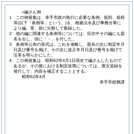
○編さん例
1 この例規集は、幸手市政の執行に必要な条例、規則、規程
等
(以下「条例等」という。)
を、根拠法令及び事務分掌に
より編、章、節に分類して集録した。
2 他の編に関連する条例等については、目次中その編にも題
名を出し、頭に「・」を付した。
3 条例等公布の形式は、これを省略し、題名の次に制定年月
日及び番号を掲げ、その次に改正年月日及び番号を掲げて
沿革を明らかにした。
4 この例規集は、昭和62年4月1日現在で編さんしたもので
あるが、その後における制定改廃については、逐次追録を
発行して、内容を補正することとする。
昭和62年4月
幸手市総務課